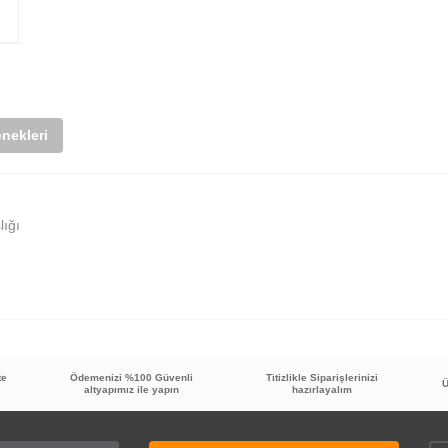
nekleri
lığı
te
Ödemenizi %100 Güvenli
Titizlikle Siparişlerinizi
Bu ürüne ilk yorumu siz yapın!
Ü
altyapımız ile yapın
hazırlayalım
Yorum Yaz