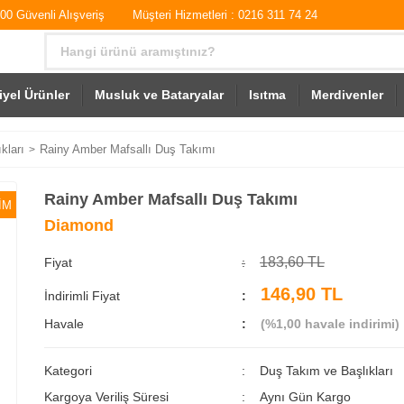
0 Güvenli Alışveriş
Müşteri Hizmetleri : 0216 311 74 24
iyel Ürünler
Musluk ve Bataryalar
Isıtma
Merdivenler
kları
Rainy Amber Mafsallı Duş Takımı
Rainy Amber Mafsallı Duş Takımı
İM
Diamond
183,60 TL
Fiyat
146,90 TL
İndirimli Fiyat
Havale
(%1,00 havale indirimi)
Kategori
Duş Takım ve Başlıkları
Kargoya Veriliş Süresi
Aynı Gün Kargo