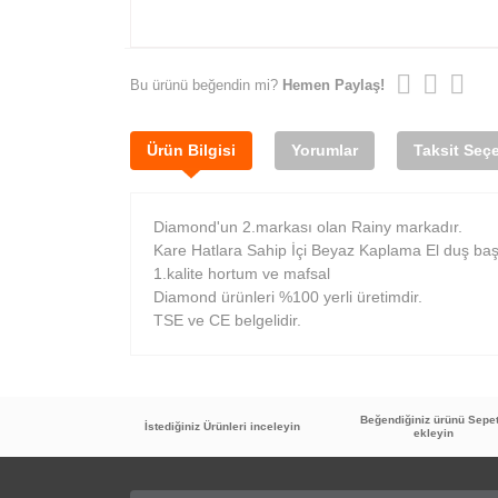
Bu ürünü beğendin mi?
Hemen Paylaş!
Ürün Bilgisi
Yorumlar
Taksit Seçe
Diamond'un 2.markası olan Rainy markadır.
Kare Hatlara Sahip İçi Beyaz Kaplama El duş baş
1.kalite hortum ve mafsal
Diamond ürünleri %100 yerli üretimdir.
TSE ve CE belgelidir.
Beğendiğiniz ürünü Sepe
İstediğiniz Ürünleri inceleyin
ekleyin