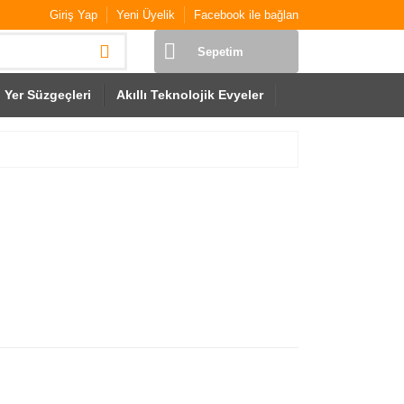
Giriş Yap
Yeni Üyelik
Facebook ile bağlan
Sepetim
Yer Süzgeçleri
Akıllı Teknolojik Evyeler