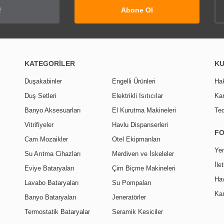
Abone Ol
KATEGORİLER
K
Duşakabinler
Engelli Ürünleri
Ha
Duş Setleri
Elektrikli Isıtıcılar
Kar
Banyo Aksesuarları
El Kurutma Makineleri
Ted
Vitrifiyeler
Havlu Dispanserleri
F
Cam Mozaikler
Otel Ekipmanları
Yen
Su Arıtma Cihazları
Merdiven ve İskeleler
İle
Eviye Bataryaları
Çim Biçme Makineleri
Hav
Lavabo Bataryaları
Su Pompaları
Kar
Banyo Bataryaları
Jeneratörler
Termostatik Bataryalar
Seramik Kesiciler