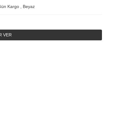
Gün Kargo
,
Beyaz
R VER