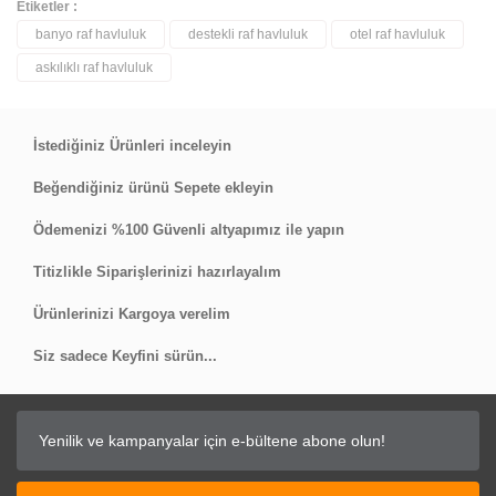
Etiketler :
banyo raf havluluk
destekli raf havluluk
otel raf havluluk
Bu ürüne ilk yorumu siz yapın!
askılıklı raf havluluk
Yorum Yaz
İstediğiniz Ürünleri inceleyin
Beğendiğiniz ürünü Sepete ekleyin
Ödemenizi %100 Güvenli altyapımız ile yapın
Titizlikle Siparişlerinizi hazırlayalım
Ürünlerinizi Kargoya verelim
Siz sadece Keyfini sürün...