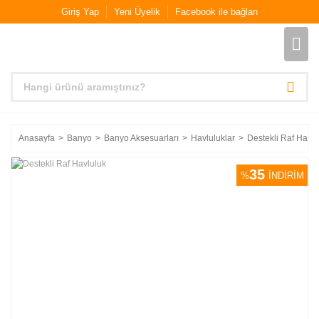
Giriş Yap
Yeni Üyelik
Facebook ile bağlan
Anasayfa
Banyo
Banyo Aksesuarları
Havluluklar
Destekli Raf Havlu
35
%
İNDİRİM