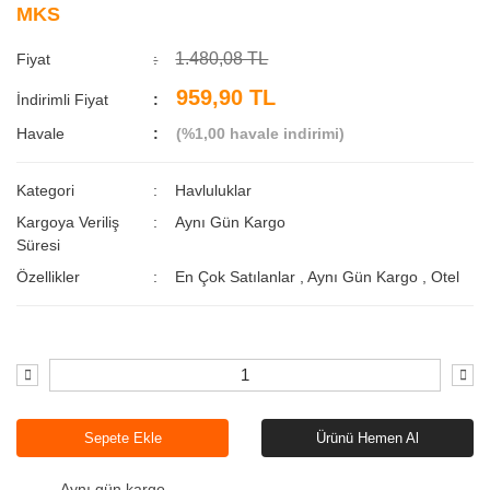
MKS
1.480,08 TL
Fiyat
959,90 TL
İndirimli Fiyat
Havale
(%1,00 havale indirimi)
Kategori
Havluluklar
Kargoya Veriliş
Aynı Gün Kargo
Süresi
Özellikler
En Çok Satılanlar
,
Aynı Gün Kargo
,
Otel
Sepete Ekle
Ürünü Hemen Al
Aynı gün kargo