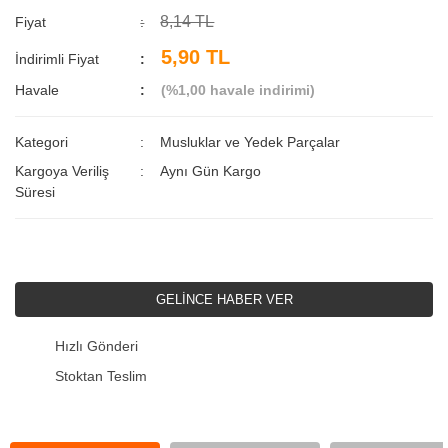
8,14 TL
Fiyat
5,90 TL
İndirimli Fiyat
Havale
(%1,00 havale indirimi)
Kategori
Musluklar ve Yedek Parçalar
Kargoya Veriliş
Aynı Gün Kargo
Süresi
GELİNCE HABER VER
Hızlı Gönderi
Stoktan Teslim