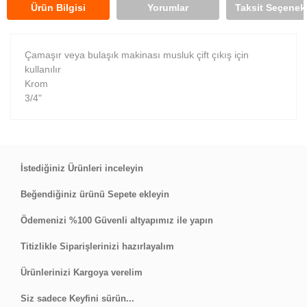
Ürün Bilgisi
Yorumlar
Taksit Seçenekl
Çamaşır veya bulaşık makinası musluk çift çıkış için
kullanılır
Krom
3/4"
Bu ürüne ilk yorumu siz yapın!
İstediğiniz Ürünleri inceleyin
Beğendiğiniz ürünü Sepete ekleyin
Yorum Yaz
Ödemenizi %100 Güvenli altyapımız ile yapın
Titizlikle Siparişlerinizi hazırlayalım
Ürünlerinizi Kargoya verelim
Siz sadece Keyfini sürün...