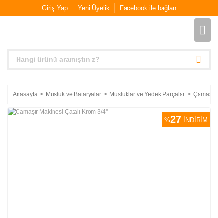
Giriş Yap
Yeni Üyelik
Facebook ile bağlan
Anasayfa
Musluk ve Bataryalar
Musluklar ve Yedek Parçalar
Çamaşır M
27
%
İNDİRİM