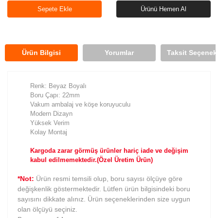
Sepete Ekle
Ürünü Hemen Al
Ürün Bilgisi
Yorumlar
Taksit Seçenekl
Renk: Beyaz Boyalı
Boru Çapı: 22mm
Vakum ambalaj ve köşe koruyuculu
Modern Dizayn
Yüksek Verim
Kolay Montaj
Kargoda zarar görmüş ürünler hariç iade ve değişim
kabul edilmemektedir.(Özel Üretim Ürün)
*Not:
Ürün resmi temsili olup, boru sayısı ölçüye göre
değişkenlik göstermektedir. Lütfen ürün bilgisindeki boru
sayısını dikkate alınız. Ürün seçeneklerinden size uygun
olan ölçüyü seçiniz.