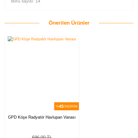
Boru sayısı: 14
Önerilen Ürünler
Bu ürüne ilk yorumu siz yapın!
Yorum Yaz
45
%
İNDİRİM
GPD Köşe Radyatör Havlupan Vanası
696,00 TL