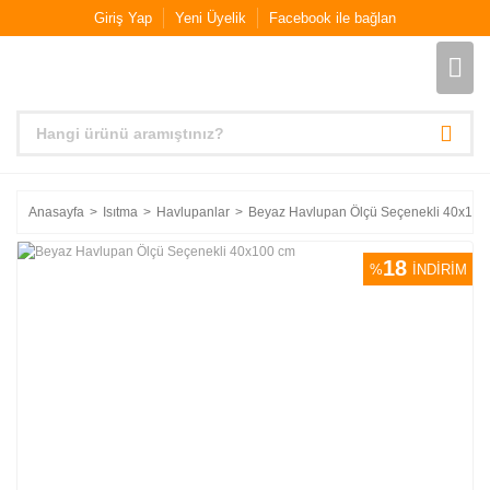
Giriş Yap
Yeni Üyelik
Facebook ile bağlan
Anasayfa
Isıtma
Havlupanlar
Beyaz Havlupan Ölçü Seçenekli 40x100
18
%
İNDİRİM