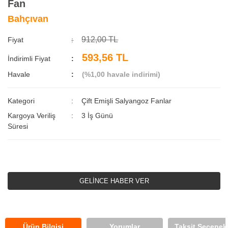
Fan
Bahçıvan
912,00 TL
Fiyat
593,56 TL
İndirimli Fiyat
Havale
(%1,00 havale indirimi)
Kategori
Çift Emişli Salyangoz Fanlar
Kargoya Veriliş
3 İş Günü
Süresi
GELİNCE HABER VER
Ürün Bilgisi
Yorumlar
Taksit Seçenekl