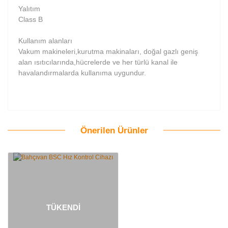
Yalıtım
Class B
Kullanım alanları
Vakum makineleri,kurutma makinaları, doğal gazlı geniş
alan ısıtıcılarında,hücrelerde ve her türlü kanal ile
havalandırmalarda kullanıma uygundur.
Önerilen Ürünler
Bu ürüne ilk yorumu siz yapın!
Yorum Yaz
TÜKENDİ