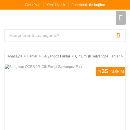
Giriş Yap
Yeni Üyelik
Facebook ile bağlan
Anasayfa
Fanlar
Salyangoz Fanlar
Çift Emişli Salyangoz Fanlar
Bah
35
%
İNDİRİM