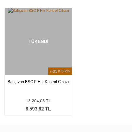
Bu ürüne ilk yorumu siz yapın!
Yorum Yaz
TÜKENDİ
35
%
İNDİRİM
Bahçıvan BSC-F Hız Kontrol Cihazı
13.204,03 TL
8.593,62 TL