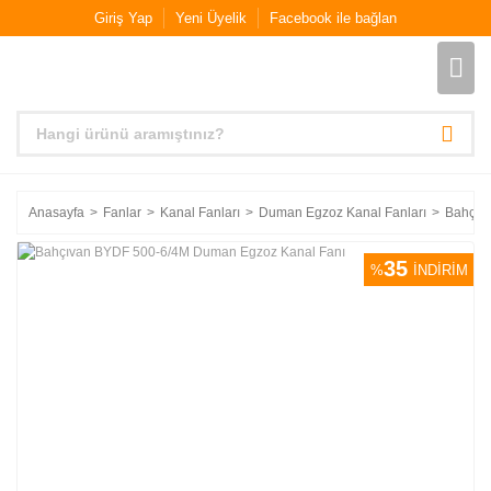
Giriş Yap
Yeni Üyelik
Facebook ile bağlan
Anasayfa
Fanlar
Kanal Fanları
Duman Egzoz Kanal Fanları
Bahçıv
35
%
İNDİRİM