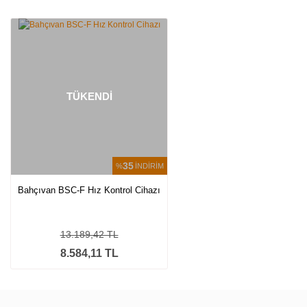
Bu ürüne ilk yorumu siz yapın!
Yorum Yaz
TÜKENDİ
35
%
İNDİRİM
Bahçıvan BSC-F Hız Kontrol Cihazı
13.189,42 TL
8.584,11 TL