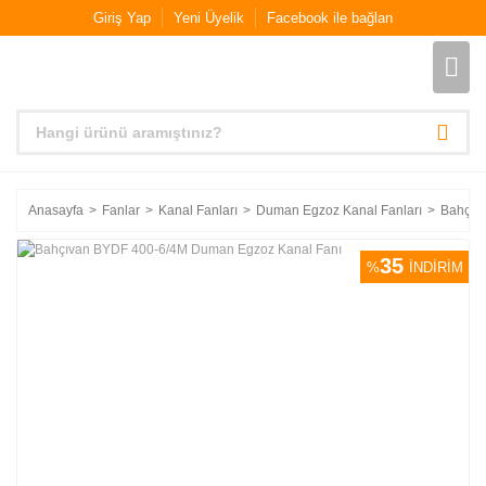
Giriş Yap
Yeni Üyelik
Facebook ile bağlan
Anasayfa
Fanlar
Kanal Fanları
Duman Egzoz Kanal Fanları
Bahçıv
35
%
İNDİRİM