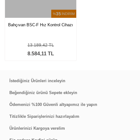
35
%
İNDİRİM
Bahçıvan BSC-F Hız Kontrol Cihazı
13.189,42 TL
8.584,11 TL
İstediğiniz Ürünleri inceleyin
Beğendiğiniz ürünü Sepete ekleyin
Ödemenizi %100 Güvenli altyapımız ile yapın
Titizlikle Siparişlerinizi hazırlayalım
Ürünlerinizi Kargoya verelim