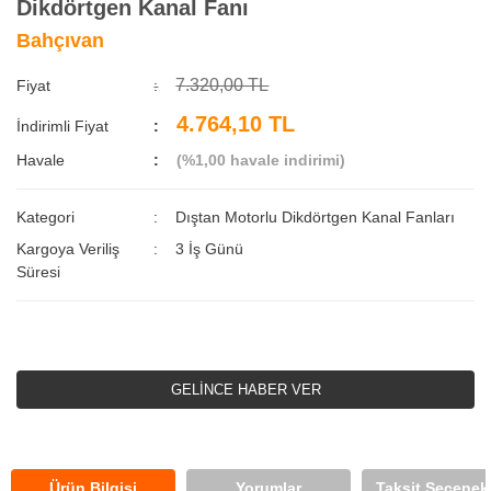
Dikdörtgen Kanal Fanı
Bahçıvan
7.320,00 TL
Fiyat
4.764,10 TL
İndirimli Fiyat
Havale
(%1,00 havale indirimi)
Kategori
Dıştan Motorlu Dikdörtgen Kanal Fanları
Kargoya Veriliş
3 İş Günü
Süresi
GELİNCE HABER VER
Ürün Bilgisi
Yorumlar
Taksit Seçenekl