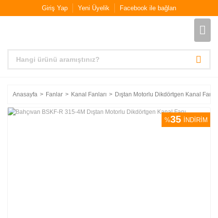
Giriş Yap
Yeni Üyelik
Facebook ile bağlan
Anasayfa
Fanlar
Kanal Fanları
Dıştan Motorlu Dikdörtgen Kanal Fanla
35
%
İNDİRİM