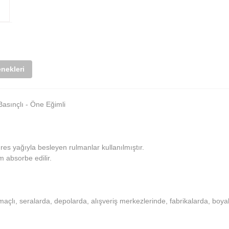
nekleri
asınçlı - Öne Eğimli
 gres yağıyla besleyen rulmanlar kullanılmıştır.
m absorbe edilir.
maçlı, seralarda, depolarda, alışveriş merkezlerinde, fabrikalarda, boya