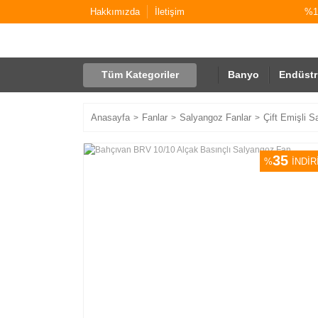
Hakkımızda
İletişim
%10
Tüm Kategoriler
Banyo
Endüstr
Anasayfa
Fanlar
Salyangoz Fanlar
Çift Emişli S
35
%
İNDİR