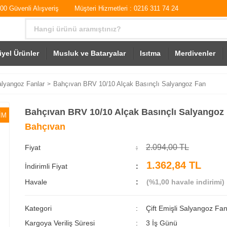
0 Güvenli Alışveriş
Müşteri Hizmetleri : 0216 311 74 24
iyel Ürünler
Musluk ve Bataryalar
Isıtma
Merdivenler
alyangoz Fanlar
Bahçıvan BRV 10/10 Alçak Basınçlı Salyangoz Fan
Bahçıvan BRV 10/10 Alçak Basınçlı Salyangoz
İM
Bahçıvan
2.094,00 TL
Fiyat
1.362,84 TL
İndirimli Fiyat
Havale
(%1,00 havale indirimi)
Kategori
Çift Emişli Salyangoz Fan
Kargoya Veriliş Süresi
3 İş Günü