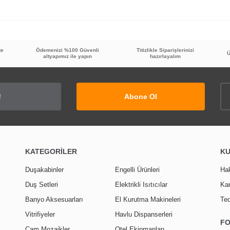
te
Ödemenizi %100 Güvenli
Titizlikle Siparişlerinizi
Bu ürüne ilk yorumu siz yapın!
Ü
altyapımız ile yapın
hazırlayalım
Yorum Yaz
Abone Ol
KATEGORİLER
K
Duşakabinler
Engelli Ürünleri
Ha
Duş Setleri
Elektrikli Isıtıcılar
Kar
Banyo Aksesuarları
El Kurutma Makineleri
Ted
Vitrifiyeler
Havlu Dispanserleri
F
Cam Mozaikler
Otel Ekipmanları