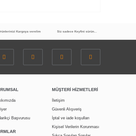
rünlerinizi Kargoya verelim
Siz sadece Keyfini sürün...
URUMSAL
MÜŞTERİ HİZMETLERİ
kkımızda
İletişim
iyer
Güvenli Alışveriş
arikçi Başvurusu
İptal ve iade koşulları
Kişisel Verilerin Korunması
ORMLAR
Sıkça Sorulan Sorular