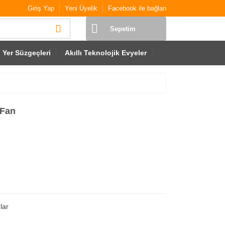
Giriş Yap
Yeni Üyelik
Facebook ile bağlan
Sepetim
Yer Süzgeçleri
Akıllı Teknolojik Evyeler
 Fan
lar