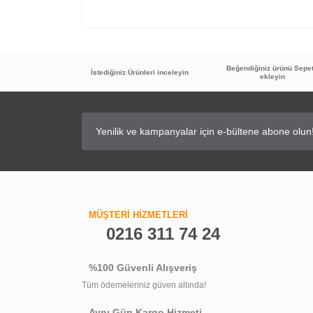
Beğendiğiniz ürünü Sepe
İstediğiniz Ürünleri inceleyin
ekleyin
MÜŞTERİ HİZMETLERİ
0216 311 74 24
%100 Güvenli Alışveriş
Tüm ödemeleriniz güven altında!
Aynı Gün Kargo Hizmeti