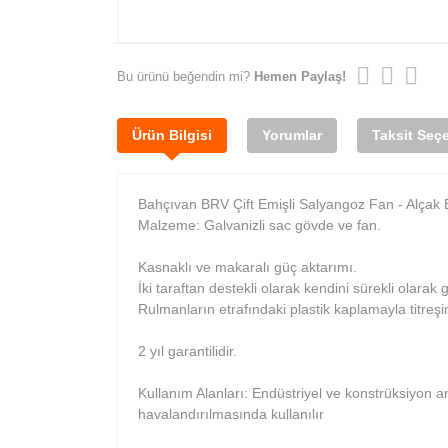
Bu ürünü beğendin mi?
Hemen Paylaş!
Ürün Bilgisi
Yorumlar
Taksit Seçe
Bahçıvan BRV Çift Emişli Salyangoz Fan - Alçak B
Malzeme: Galvanizli sac gövde ve fan.
Kasnaklı ve makaralı güç aktarımı.
İki taraftan destekli olarak kendini sürekli olarak
Rulmanların etrafındaki plastik kaplamayla titreşi
2 yıl garantilidir.
Kullanım Alanları: Endüstriyel ve konstrüksiyon a
havalandırılmasında kullanılır