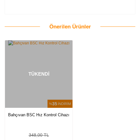
Önerilen Ürünler
Bu ürüne ilk yorumu siz yapın!
Yorum Yaz
TÜKENDİ
35
%
İNDİRİM
Bahçıvan BSC Hız Kontrol Cihazı
348,00 TL