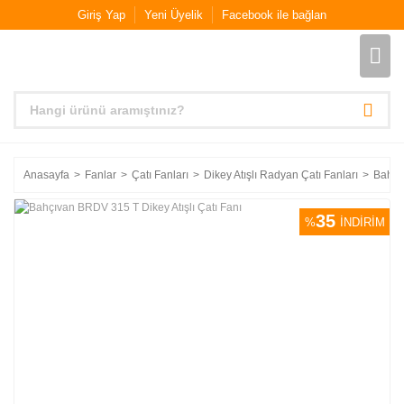
Giriş Yap
Yeni Üyelik
Facebook ile bağlan
Anasayfa
Fanlar
Çatı Fanları
Dikey Atışlı Radyan Çatı Fanları
Bahçıv
35
%
İNDİRİM