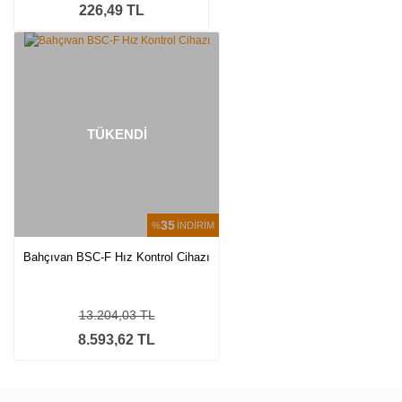
226,49 TL
TÜKENDİ
35
%
İNDİRİM
Bahçıvan BSC-F Hız Kontrol Cihazı
13.204,03 TL
8.593,62 TL