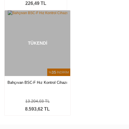
226,49 TL
TÜKENDİ
35
%
İNDİRİM
Bahçıvan BSC-F Hız Kontrol Cihazı
13.204,03 TL
8.593,62 TL