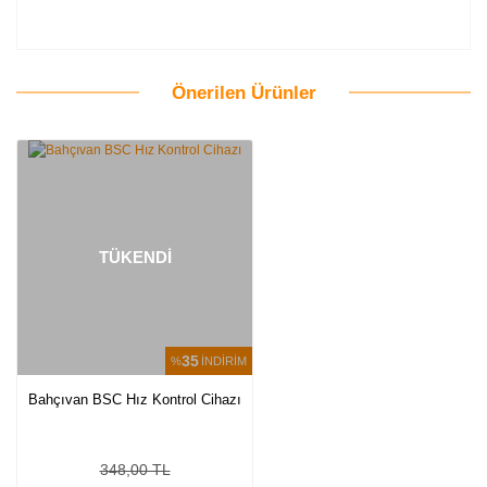
Önerilen Ürünler
Bu ürüne ilk yorumu siz yapın!
Yorum Yaz
TÜKENDİ
35
%
İNDİRİM
Bahçıvan BSC Hız Kontrol Cihazı
348,00 TL