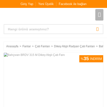
Giriş Yap
Yeni Üyelik
Facebook ile bağlan
Anasayfa
Fanlar
Çatı Fanları
Dikey Atışlı Radyan Çatı Fanları
Bahçı
35
%
İNDİRİM