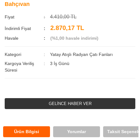
Bahçıvan
4.410,00 TL
Fiyat
2.870,17 TL
İndirimli Fiyat
Havale
(%1,00 havale indirimi)
Kategori
Yatay Atışlı Radyan Çatı Fanları
Kargoya Veriliş
3 İş Günü
Süresi
GELİNCE HABER VER
Ürün Bilgisi
Yorumlar
Taksit Seçenekl