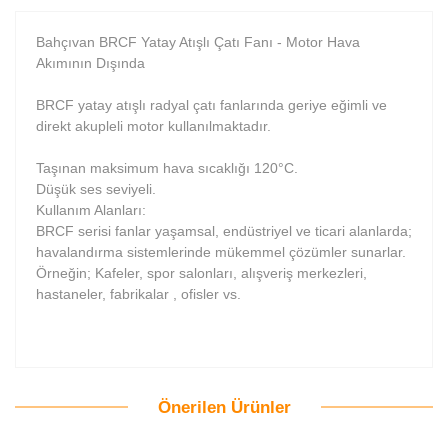
Bahçıvan BRCF Yatay Atışlı Çatı Fanı - Motor Hava
Akımının Dışında
BRCF yatay atışlı radyal çatı fanlarında geriye eğimli ve
direkt akupleli motor kullanılmaktadır.
Taşınan maksimum hava sıcaklığı 120°C.
Düşük ses seviyeli.
Kullanım Alanları:
BRCF serisi fanlar yaşamsal, endüstriyel ve ticari alanlarda;
havalandırma sistemlerinde mükemmel çözümler sunarlar.
Örneğin; Kafeler, spor salonları, alışveriş merkezleri,
hastaneler, fabrikalar , ofisler vs.
Önerilen Ürünler
Bu ürüne ilk yorumu siz yapın!