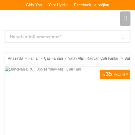
Giriş Yap
Yeni Üyelik
Facebook ile bağlan
Anasayfa
Fanlar
Çatı Fanları
Yatay Atışlı Radyan Çatı Fanları
Bahçıv
35
%
İNDİRİM