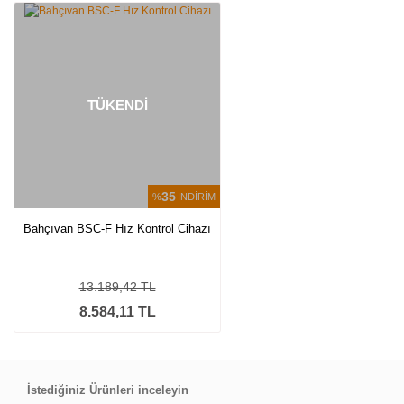
Yorum Yaz
TÜKENDİ
35
%
İNDİRİM
Bahçıvan BSC-F Hız Kontrol Cihazı
13.189,42 TL
8.584,11 TL
İstediğiniz Ürünleri inceleyin