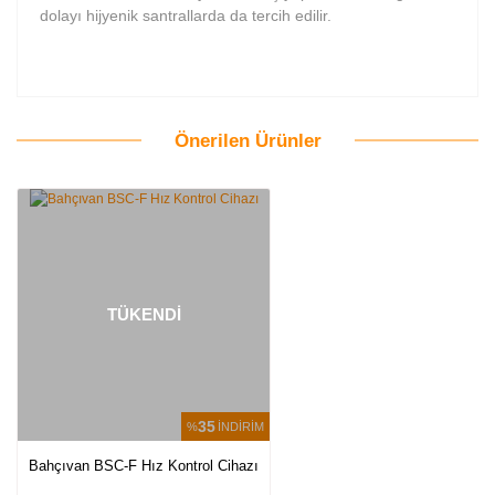
dolayı hijyenik santrallarda da tercih edilir.
Önerilen Ürünler
Bu ürüne ilk yorumu siz yapın!
Yorum Yaz
TÜKENDİ
35
%
İNDİRİM
Bahçıvan BSC-F Hız Kontrol Cihazı