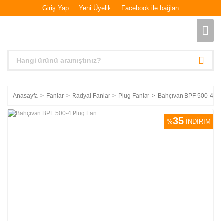
Giriş Yap
Yeni Üyelik
Facebook ile bağlan
Anasayfa
Fanlar
Radyal Fanlar
Plug Fanlar
Bahçıvan BPF 500-4 Pl
35
%
İNDİRİM