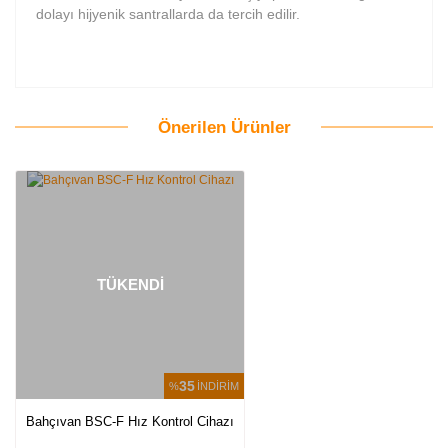
dolayı hijyenik santrallarda da tercih edilir.
Önerilen Ürünler
Bu ürüne ilk yorumu siz yapın!
Yorum Yaz
TÜKENDİ
35
%
İNDİRİM
Bahçıvan BSC-F Hız Kontrol Cihazı