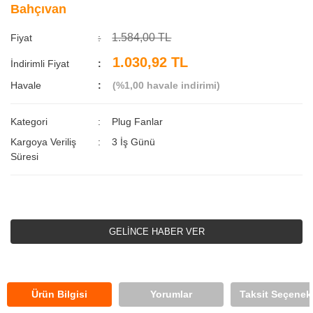
Bahçıvan
1.584,00 TL
Fiyat
1.030,92 TL
İndirimli Fiyat
Havale
(%1,00 havale indirimi)
Kategori
Plug Fanlar
Kargoya Veriliş
3 İş Günü
Süresi
GELİNCE HABER VER
Ürün Bilgisi
Yorumlar
Taksit Seçenekl