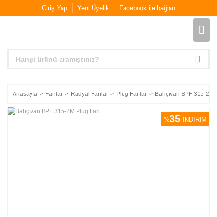
Giriş Yap
Yeni Üyelik
Facebook ile bağlan
Anasayfa
Fanlar
Radyal Fanlar
Plug Fanlar
Bahçıvan BPF 315-2M 
35
%
İNDİRİM