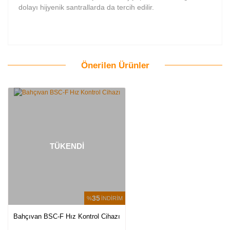
dolayı hijyenik santrallarda da tercih edilir.
Önerilen Ürünler
Bu ürüne ilk yorumu siz yapın!
Yorum Yaz
TÜKENDİ
35
%
İNDİRİM
Bahçıvan BSC-F Hız Kontrol Cihazı