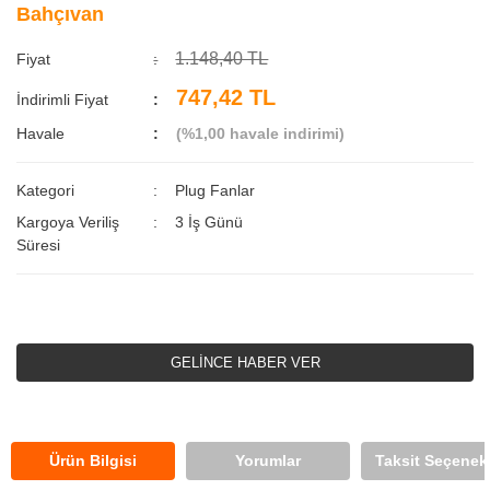
Bahçıvan
1.148,40 TL
Fiyat
747,42 TL
İndirimli Fiyat
Havale
(%1,00 havale indirimi)
Kategori
Plug Fanlar
Kargoya Veriliş
3 İş Günü
Süresi
GELİNCE HABER VER
Ürün Bilgisi
Yorumlar
Taksit Seçenekl