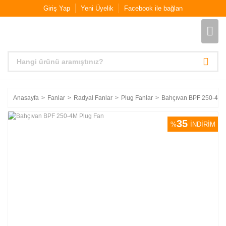
Giriş Yap
Yeni Üyelik
Facebook ile bağlan
Anasayfa
Fanlar
Radyal Fanlar
Plug Fanlar
Bahçıvan BPF 250-4M 
35
%
İNDİRİM