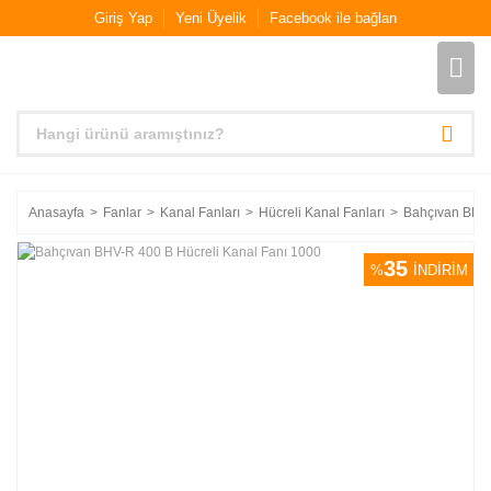
Giriş Yap
Yeni Üyelik
Facebook ile bağlan
Anasayfa
Fanlar
Kanal Fanları
Hücreli Kanal Fanları
Bahçıvan BHV-
35
%
İNDİRİM