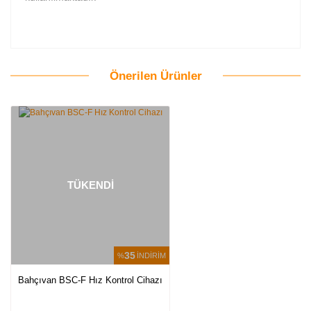
Önerilen Ürünler
Bu ürüne ilk yorumu siz yapın!
Yorum Yaz
TÜKENDİ
35
%
İNDİRİM
Bahçıvan BSC-F Hız Kontrol Cihazı