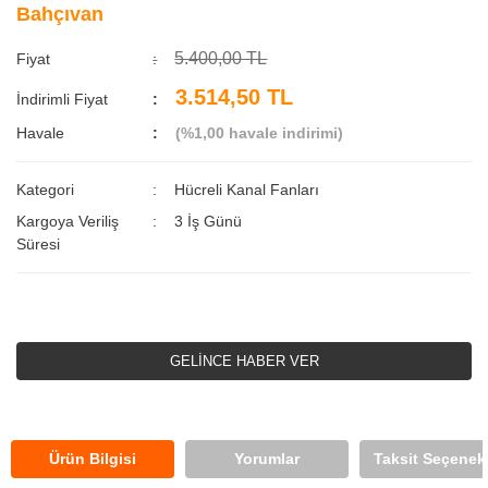
Bahçıvan
5.400,00 TL
Fiyat
3.514,50 TL
İndirimli Fiyat
Havale
(%1,00 havale indirimi)
Kategori
Hücreli Kanal Fanları
Kargoya Veriliş
3 İş Günü
Süresi
GELİNCE HABER VER
Ürün Bilgisi
Yorumlar
Taksit Seçenekl