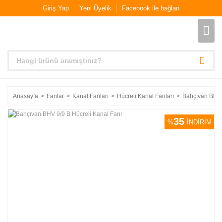
Giriş Yap
Yeni Üyelik
Facebook ile bağlan
Anasayfa
Fanlar
Kanal Fanları
Hücreli Kanal Fanları
Bahçıvan BHV 
35
%
İNDİRİM