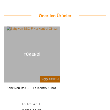
Önerilen Ürünler
Bu ürüne ilk yorumu siz yapın!
Yorum Yaz
TÜKENDİ
35
%
İNDİRİM
Bahçıvan BSC-F Hız Kontrol Cihazı
13.189,42 TL