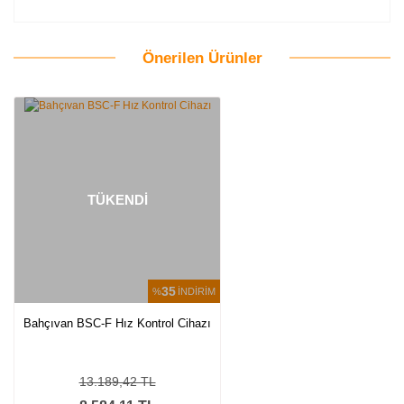
Önerilen Ürünler
Bu ürüne ilk yorumu siz yapın!
Yorum Yaz
TÜKENDİ
35
%
İNDİRİM
Bahçıvan BSC-F Hız Kontrol Cihazı
13.189,42 TL