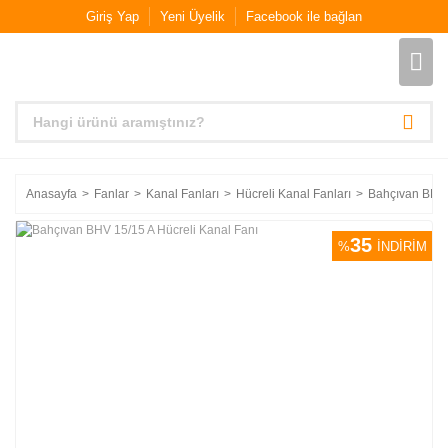
Giriş Yap
Yeni Üyelik
Facebook ile bağlan
Anasayfa
Fanlar
Kanal Fanları
Hücreli Kanal Fanları
Bahçıvan BHV 
35
%
İNDİRİM