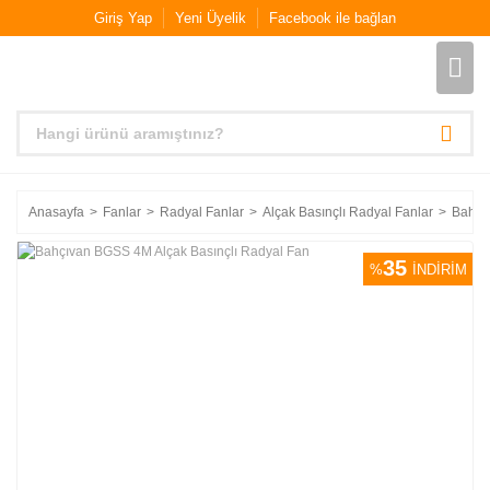
Giriş Yap
Yeni Üyelik
Facebook ile bağlan
Anasayfa
Fanlar
Radyal Fanlar
Alçak Basınçlı Radyal Fanlar
Bahçı
35
%
İNDİRİM