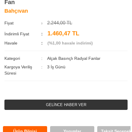
Fan
Bahçıvan
2.244,00 TL
Fiyat
1.460,47 TL
İndirimli Fiyat
Havale
(%1,00 havale indirimi)
Kategori
Alçak Basınçlı Radyal Fanlar
Kargoya Veriliş
3 İş Günü
Süresi
GELİNCE HABER VER
Ürün Bilgisi
Yorumlar
Taksit Seçenekl