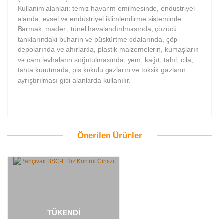
Kullanim alanlari: temiz havanm emilmesinde, endüstriyel
alanda, evsel ve endüstriyel iklimlendirme sisteminde
Barmak, maden, tünel havalandırılmasında, çözücü
tanklarındaki buharın ve püskürtme odalarında, çöp
depolarında ve ahırlarda, plastik malzemelerin, kumaşların
ve cam levhaların soğutulmasında, yem, kağıt, tahıl, cila,
tahta kurutmada, pis kokulu gazların ve toksik gazların
ayrıştırılması gibi alanlarda kullanılır.
Önerilen Ürünler
Bu ürüne ilk yorumu siz yapın!
Yorum Yaz
TÜKENDİ