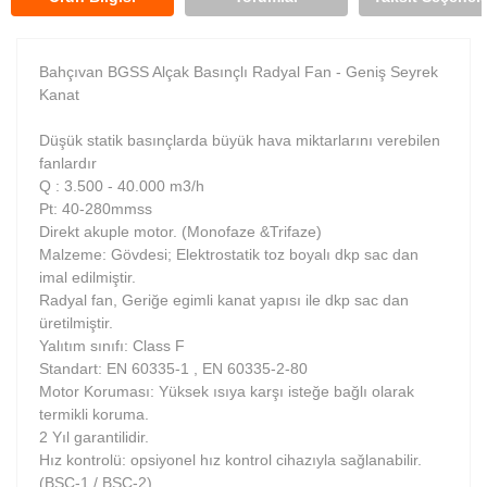
Bahçıvan BGSS Alçak Basınçlı Radyal Fan - Geniş Seyrek
Kanat
Düşük statik basınçlarda büyük hava miktarlarını verebilen
fanlardır
Q : 3.500 - 40.000 m3/h
Pt: 40-280mmss
Direkt akuple motor. (Monofaze &Trifaze)
Malzeme: Gövdesi; Elektrostatik toz boyalı dkp sac dan
imal edilmiştir.
Radyal fan, Geriğe egimli kanat yapısı ile dkp sac dan
üretilmiştir.
Yalıtım sınıfı: Class F
Standart: EN 60335-1 , EN 60335-2-80
Motor Koruması: Yüksek ısıya karşı isteğe bağlı olarak
termikli koruma.
2 Yıl garantilidir.
Hız kontrolü: opsiyonel hız kontrol cihazıyla sağlanabilir.
(BSC-1 / BSC-2)