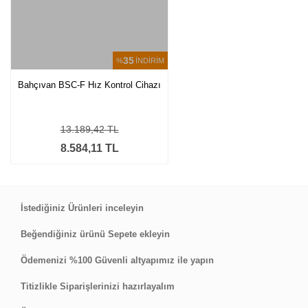
35
%
İNDİRİM
Bahçıvan BSC-F Hız Kontrol Cihazı
13.189,42 TL
8.584,11 TL
İstediğiniz Ürünleri inceleyin
Beğendiğiniz ürünü Sepete ekleyin
Ödemenizi %100 Güvenli altyapımız ile yapın
Titizlikle Siparişlerinizi hazırlayalım