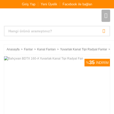
Giriş Yap
Yeni Üyelik
Facebook ile bağlan
Anasayfa
Fanlar
Kanal Fanları
Yuvarlak Kanal Tipi Radyal Fanlar
B
35
%
İNDİRİM