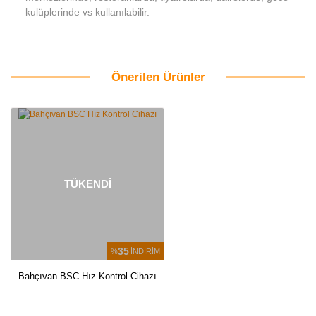
kulüplerinde vs kullanılabilir.
Önerilen Ürünler
Bu ürüne ilk yorumu siz yapın!
Yorum Yaz
TÜKENDİ
35
%
İNDİRİM
Bahçıvan BSC Hız Kontrol Cihazı