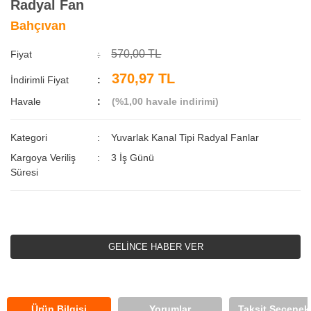
Radyal Fan
Bahçıvan
570,00 TL
Fiyat
370,97 TL
İndirimli Fiyat
Havale
(%1,00 havale indirimi)
Kategori
Yuvarlak Kanal Tipi Radyal Fanlar
Kargoya Veriliş
3 İş Günü
Süresi
GELİNCE HABER VER
Ürün Bilgisi
Yorumlar
Taksit Seçenekl