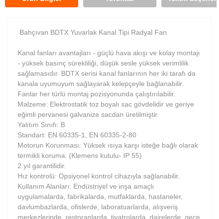
Bahçıvan BDTX Yuvarlak Kanal Tipi Radyal Fan
Kanal fanları avantajları - güçlü hava akışı ve kolay montajı
- yüksek basınç sürekliliği, düşük sesle yüksek verimlilik
sağlamasıdır. BDTX serisi kanal fanlarının her iki tarafı da
kanala uyumuyum sağlayarak kelepçeyle bağlanabilir.
Fanlar her türlü montaj pozisyonunda çalıştırılabilir.
Malzeme: Elektrostatik toz boyalı sac gövdelidir ve geriye
eğimli pervanesi galvanize sacdan üretilmiştir.
Yalıtım Sınıfı: B
Standart: EN 60335-1, EN 60335-2-80
Motorun Korunması: Yüksek ısıya karşı isteğe bağlı olarak
termikli koruma. (Klemens kutulu- IP 55)
2 yıl garantilidir.
Hız kontrolü: Opsiyonel kontrol cihazıyla sağlanabilir.
Kullanım Alanları: Endüstriyel ve inşa amaçlı
uygulamalarda, fabrikalarda, mutfaklarda, hastaneler,
davlumbazlarda, ofislerde, laboratuarlarda, alışveriş
merkezlerinde, restoranlarda, tiyatrolarda, dairelerde, gece