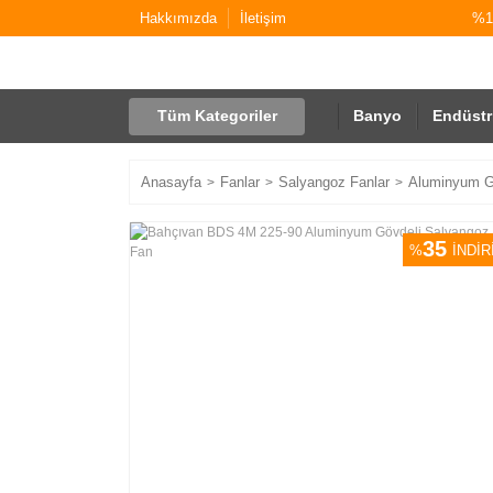
Hakkımızda
İletişim
%10
Tüm Kategoriler
Banyo
Endüstr
Anasayfa
Fanlar
Salyangoz Fanlar
Aluminyum Gö
35
%
İNDİR