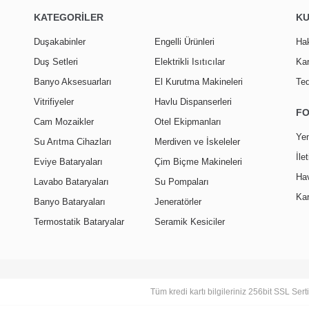
KATEGORİLER
K
Duşakabinler
Engelli Ürünleri
Ha
Duş Setleri
Elektrikli Isıtıcılar
Kar
Banyo Aksesuarları
El Kurutma Makineleri
Ted
Vitrifiyeler
Havlu Dispanserleri
F
Cam Mozaikler
Otel Ekipmanları
Yen
Su Arıtma Cihazları
Merdiven ve İskeleler
İle
Eviye Bataryaları
Çim Biçme Makineleri
Hav
Lavabo Bataryaları
Su Pompaları
Kar
Banyo Bataryaları
Jeneratörler
Termostatik Bataryalar
Seramik Kesiciler
Tüm kredi kartı bilgileriniz 256bit SSL Ser