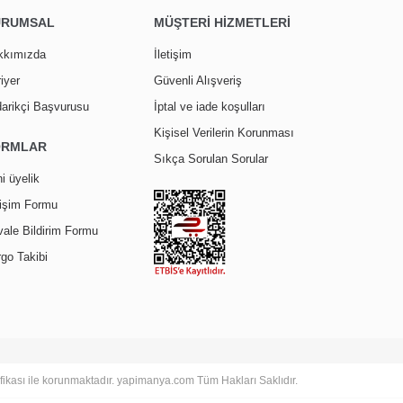
URUMSAL
MÜŞTERİ HİZMETLERİ
kkımızda
İletişim
iyer
Güvenli Alışveriş
arikçi Başvurusu
İptal ve iade koşulları
Kişisel Verilerin Korunması
ORMLAR
Sıkça Sorulan Sorular
i üyelik
tişim Formu
ale Bildirim Formu
go Takibi
tifikası ile korunmaktadır. yapimanya.com Tüm Hakları Saklıdır.