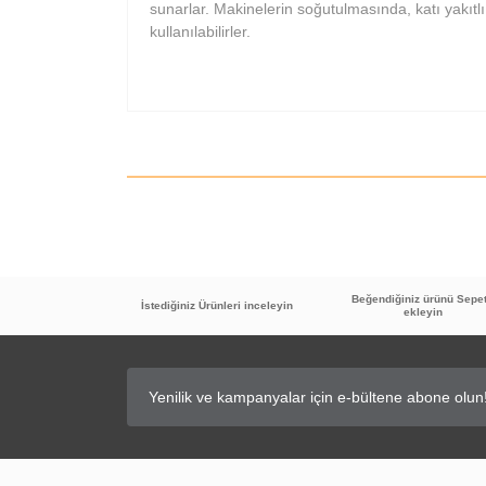
sunarlar. Makinelerin soğutulmasında, katı yakıt
kullanılabilirler.
Beğendiğiniz ürünü Sepe
İstediğiniz Ürünleri inceleyin
ekleyin
TÜKENDİ
35
%
İNDİRİM