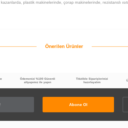
lı kazanlarda, plastik makinelerinde, çorap makinelerinde, rezistanslı 
Önerilen Ürünler
Bu ürüne ilk yorumu siz yapın!
Yorum Yaz
te
Ödemenizi %100 Güvenli
Titizlikle Siparişlerinizi
Ü
altyapımız ile yapın
hazırlayalım
Abone Ol