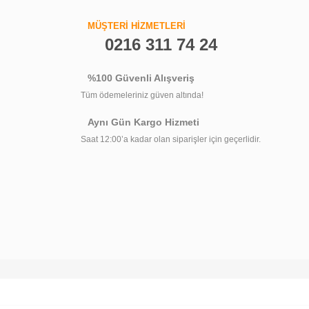
Bahçıvan BSC-F Hız Kontrol Cihazı
MÜŞTERİ HİZMETLERİ
0216 311 74 24
13.197,86 TL
%100 Güvenli Alışveriş
8.589,61 TL
Tüm ödemeleriniz güven altında!
Aynı Gün Kargo Hizmeti
Saat 12:00’a kadar olan siparişler için geçerlidir.