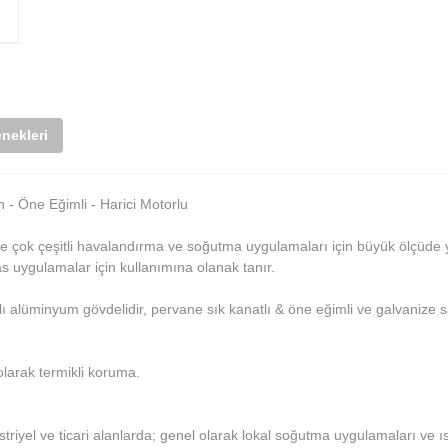
nekleri
 Öne Eğimli - Harici Motorlu
 çok çeşitli havalandırma ve soğutma uygulamaları için büyük ölçüde y
s uygulamalar için kullanımına olanak tanır.
 alüminyum gövdelidir, pervane sık kanatlı & öne eğimli ve galvanize sa
olarak termikli koruma.
düstriyel ve ticari alanlarda; genel olarak lokal soğutma uygulamaları 