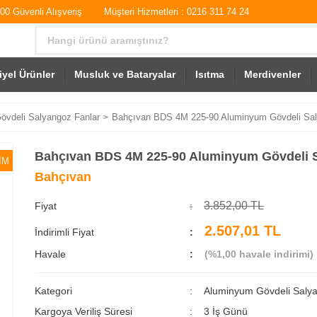
0 Güvenli Alışveriş
Müşteri Hizmetleri : 0216 311 74 24
iyel Ürünler
Musluk ve Bataryalar
Isıtma
Merdivenler
vdeli Salyangoz Fanlar
Bahçıvan BDS 4M 225-90 Aluminyum Gövdeli Sa
Bahçıvan BDS 4M 225-90 Aluminyum Gövdeli 
İM
Bahçıvan
3.852,00 TL
Fiyat
2.507,01 TL
İndirimli Fiyat
Havale
(%1,00 havale indirimi)
Kategori
Aluminyum Gövdeli Saly
Kargoya Veriliş Süresi
3 İş Günü