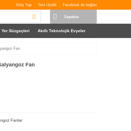
Giriş Yap
Yeni Üyelik
Facebook ile bağlan
Sepetim
Yer Süzgeçleri
Akıllı Teknolojik Evyeler
lyangoz Fan
Salyangoz Fan
angoz Fanlar