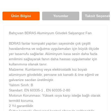
Ürün Bilgisi
Yorumlar
Taksit Seçenekl
Bahçıvan BDRAS Aluminyum Gövdeli Salyangoz Fan
BDRAS fanlar kompakt yapıları sayesinde çok çeşitli
havalandırma ve soğutma uygulamaları için büyük ölçüde
yer tasarrufu sağlarlar. Alüminyum kasa sesin daha fazla
emilimini sağlayarak fanın daha hassas uygulamalar için
kullanımına olanak tanır.
Malzeme: Kumlanmış veya elektrostatik toz boyalı
alüminyum gövdelidir, pervane sık kanatlı & öne eğimli ve
galvanize sacdan üretilmiştir.
Yalıtım Sınıfı: B
Standart: EN 60335-1 , EN 60335-2-80
Motorun Korunması: Yüksek ısıya karşı isteğe bağlı olarak
termikli koruma.
2 Yıl garantilidir.
Ö Hız kontrolü: Opsiyonel kontrol cihazıyla sağlanabilir.