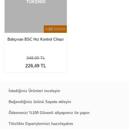
TÜKENDİ
35
%
İNDİRİM
Bahçıvan BSC Hız Kontrol Cihazı
348,00 TL
226,49 TL
İstediğiniz Ürünleri inceleyin
Beğendiğiniz ürünü Sepete ekleyin
Ödemenizi %100 Güvenli altyapımız ile yapın
Titizlikle Siparişlerinizi hazırlayalım