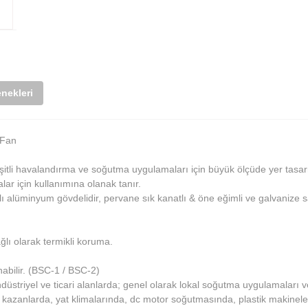
nekleri
 Fan
itli havalandırma ve soğutma uygulamaları için büyük ölçüde yer tasar
ar için kullanımına olanak tanır.
 alüminyum gövdelidir, pervane sık kanatlı & öne eğimli ve galvanize sa
lı olarak termikli koruma.
nabilir. (BSC-1 / BSC-2)
endüstriyel ve ticari alanlarda; genel olarak lokal soğutma uygulamala
ı kazanlarda, yat klimalarında, dc motor soğutmasında, plastik makinele