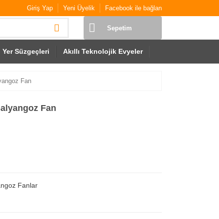
Giriş Yap
Yeni Üyelik
Facebook ile bağlan
Sepetim
Yer Süzgeçleri
Akıllı Teknolojik Evyeler
yangoz Fan
alyangoz Fan
angoz Fanlar