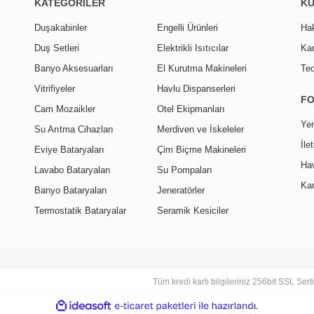
KATEGORİLER
K
Duşakabinler
Engelli Ürünleri
Ha
Duş Setleri
Elektrikli Isıtıcılar
Kar
Banyo Aksesuarları
El Kurutma Makineleri
Ted
Vitrifiyeler
Havlu Dispanserleri
F
Cam Mozaikler
Otel Ekipmanları
Yen
Su Arıtma Cihazları
Merdiven ve İskeleler
İle
Eviye Bataryaları
Çim Biçme Makineleri
Hav
Lavabo Bataryaları
Su Pompaları
Kar
Banyo Bataryaları
Jeneratörler
Termostatik Bataryalar
Seramik Kesiciler
Tüm kredi kartı bilgileriniz 256bit SSL Ser
ile
ideasoft
e-