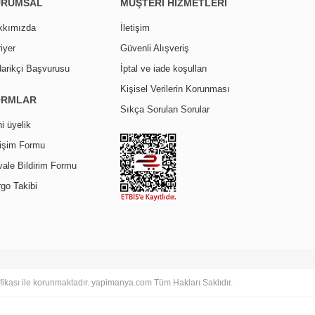
URUMSAL
MÜŞTERİ HİZMETLERİ
kkımızda
İletişim
iyer
Güvenli Alışveriş
arikçi Başvurusu
İptal ve iade koşulları
Kişisel Verilerin Korunması
ORMLAR
Sıkça Sorulan Sorular
i üyelik
tişim Formu
ale Bildirim Formu
go Takibi
tifikası ile korunmaktadır. yapimanya.com Tüm Hakları Saklıdır.