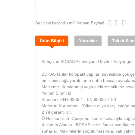
Bu ürünü beğendin mi?
Hemen Paylaş!
Ürün Bilgisi
Yorumlar
Taksit Seçe
Bahçıvan BDRAS Aluminyum Gövdeli Salyangoz
BDRAS fanlar kompakt yapıları sayesinde çok çeş
emilimini sağlayarak fanın daha hassas uygulamal
Malzeme: Kumlanmış veya elektrostatik toz boyalı
Yalıtım Sınıfı: B
Standart: EN 60335-1 , EN 60335-2-80
Motorun Korunması: Yüksek ısıya karşı isteğe bağ
2 Yıl garantilidir.
Ö Hız kontrolü: Opsiyonel kontrol cihazıyla sağla
Kullanım Alanları: BDRAS serisi fanlar özellikle 
sunarlar. Makinelerin soğutulmasında, katı yakıtl