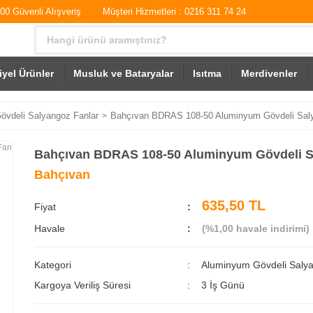
0 Güvenli Alışveriş
Müşteri Hizmetleri : 0216 311 74 24
iyel Ürünler
Musluk ve Bataryalar
Isıtma
Merdivenler
vdeli Salyangoz Fanlar
Bahçıvan BDRAS 108-50 Aluminyum Gövdeli Sal
Bahçıvan BDRAS 108-50 Aluminyum Gövdeli S
Bahçıvan
635,50 TL
Fiyat
Havale
(%1,00 havale indirimi)
Kategori
Aluminyum Gövdeli Saly
Kargoya Veriliş Süresi
3 İş Günü