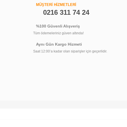
MÜŞTERİ HİZMETLERİ
0216 311 74 24
348,00 TL
226,49 TL
%100 Güvenli Alışveriş
Tüm ödemeleriniz güven altında!
Aynı Gün Kargo Hizmeti
Saat 12:00’a kadar olan siparişler için geçerlidir.