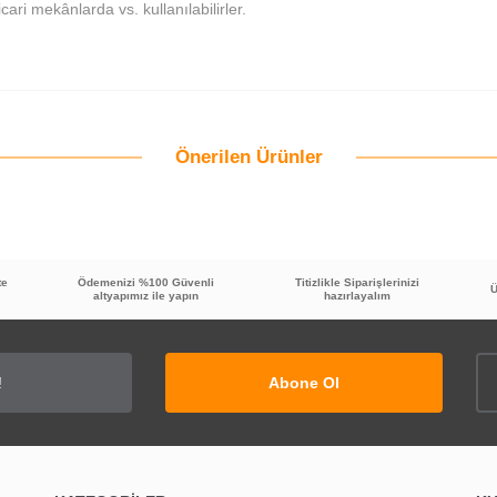
ari mekânlarda vs. kullanılabilirler.
Önerilen Ürünler
Bu ürüne ilk yorumu siz yapın!
Yorum Yaz
te
Ödemenizi %100 Güvenli
Titizlikle Siparişlerinizi
Ü
altyapımız ile yapın
hazırlayalım
Abone Ol