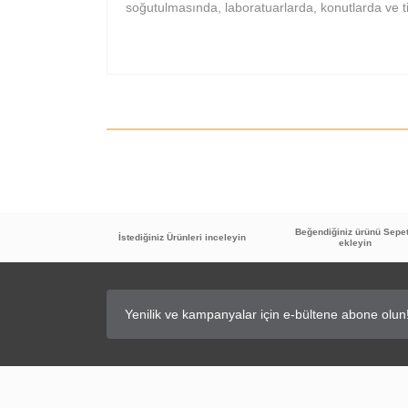
soğutulmasında, laboratuarlarda, konutlarda ve tic
Beğendiğiniz ürünü Sepe
İstediğiniz Ürünleri inceleyin
ekleyin
TÜKENDİ
35
%
İNDİRİM
Bahçıvan BSC Hız Kontrol Cihazı