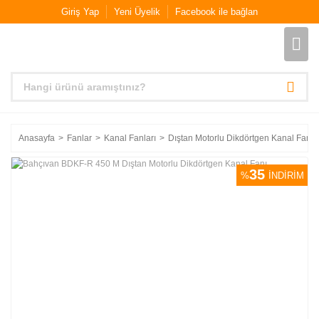
Giriş Yap
Yeni Üyelik
Facebook ile bağlan
Anasayfa
Fanlar
Kanal Fanları
Dıştan Motorlu Dikdörtgen Kanal Fanla
35
%
İNDİRİM