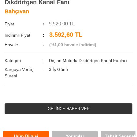
Dikdörtgen Kanal Fanı
Bahçıvan
5.520,00 TL
Fiyat
3.592,60 TL
İndirimli Fiyat
Havale
(%1,00 havale indirimi)
Kategori
Dıştan Motorlu Dikdörtgen Kanal Fanları
Kargoya Veriliş
3 İş Günü
Süresi
GELİNCE HABER VER
Ürün Bilgisi
Yorumlar
Taksit Seçenekl