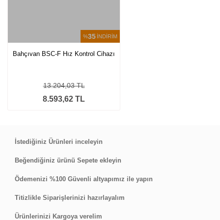
35
%
İNDİRİM
Bahçıvan BSC-F Hız Kontrol Cihazı
13.204,03 TL
8.593,62 TL
İstediğiniz Ürünleri inceleyin
Beğendiğiniz ürünü Sepete ekleyin
Ödemenizi %100 Güvenli altyapımız ile yapın
Titizlikle Siparişlerinizi hazırlayalım
Ürünlerinizi Kargoya verelim