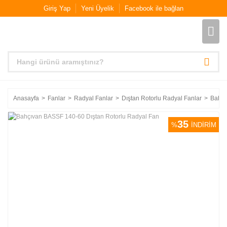
Giriş Yap
Yeni Üyelik
Facebook ile bağlan
Anasayfa
Fanlar
Radyal Fanlar
Dıştan Rotorlu Radyal Fanlar
Bahçı
35
%
İNDİRİM