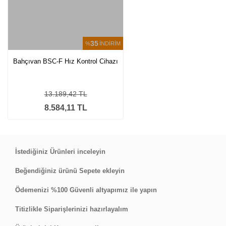
35
%
İNDİRİM
Bahçıvan BSC-F Hız Kontrol Cihazı
13.189,42 TL
8.584,11 TL
İstediğiniz Ürünleri inceleyin
Beğendiğiniz ürünü Sepete ekleyin
Ödemenizi %100 Güvenli altyapımız ile yapın
Titizlikle Siparişlerinizi hazırlayalım