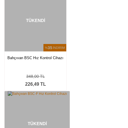
Yorum Yaz
TÜKENDİ
35
%
İNDİRİM
Bahçıvan BSC Hız Kontrol Cihazı
348,00 TL
226,49 TL
TÜKENDİ