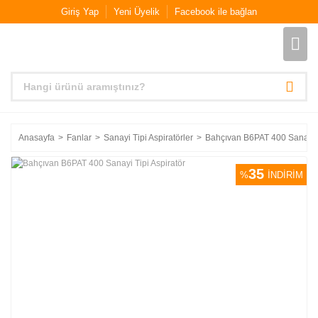
Giriş Yap
Yeni Üyelik
Facebook ile bağlan
Anasayfa
Fanlar
Sanayi Tipi Aspiratörler
Bahçıvan B6PAT 400 Sanayi T
35
%
İNDİRİM