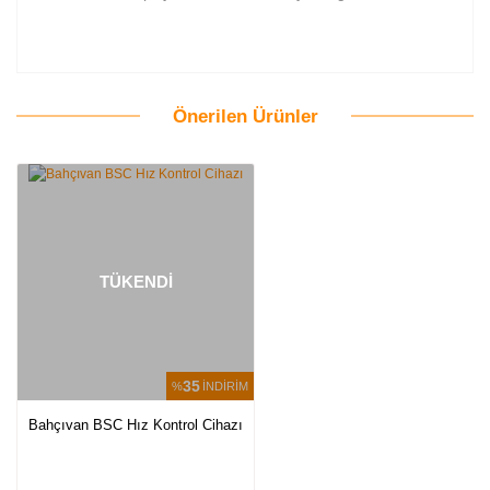
Önerilen Ürünler
Bu ürüne ilk yorumu siz yapın!
Yorum Yaz
TÜKENDİ
35
%
İNDİRİM
Bahçıvan BSC Hız Kontrol Cihazı