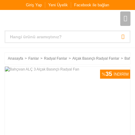
Giriş Yap
Yeni Üyelik
Facebook ile bağlan
Anasayfa
Fanlar
Radyal Fanlar
Alçak Basınçlı Radyal Fanlar
Bahçıv
35
%
İNDİRİM