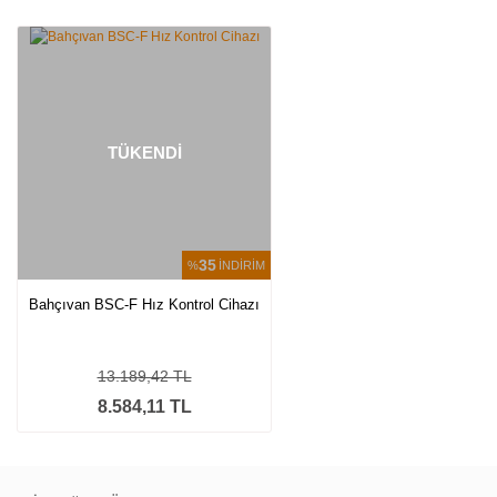
Bu ürüne ilk yorumu siz yapın!
Yorum Yaz
TÜKENDİ
35
%
İNDİRİM
Bahçıvan BSC-F Hız Kontrol Cihazı
13.189,42 TL
8.584,11 TL