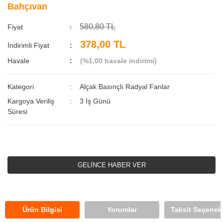
Bahçıvan
580,80 TL
Fiyat
378,00 TL
İndirimli Fiyat
Havale
(%1,00 havale indirimi)
Kategori
Alçak Basınçlı Radyal Fanlar
Kargoya Veriliş
3 İş Günü
Süresi
GELİNCE HABER VER
Ürün Bilgisi
Yorumlar
Taksit Seçenekl