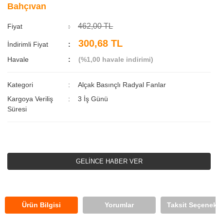
Bahçıvan
462,00 TL
Fiyat
300,68 TL
İndirimli Fiyat
Havale
(%1,00 havale indirimi)
Kategori
Alçak Basınçlı Radyal Fanlar
Kargoya Veriliş
3 İş Günü
Süresi
GELİNCE HABER VER
Ürün Bilgisi
Yorumlar
Taksit Seçenekl