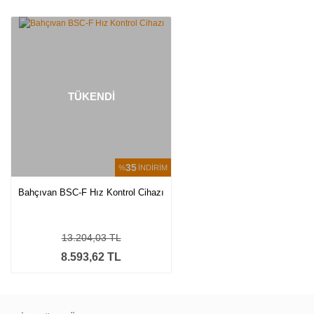
Bu ürüne ilk yorumu siz yapın!
Yorum Yaz
TÜKENDİ
35
%
İNDİRİM
Bahçıvan BSC-F Hız Kontrol Cihazı
13.204,03 TL
8.593,62 TL