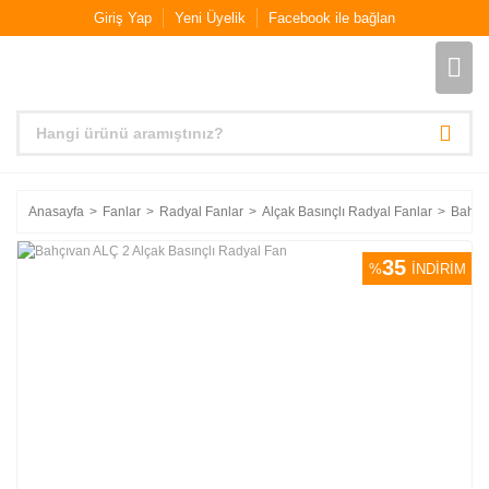
Giriş Yap
Yeni Üyelik
Facebook ile bağlan
Anasayfa
Fanlar
Radyal Fanlar
Alçak Basınçlı Radyal Fanlar
Bahçıv
35
%
İNDİRİM