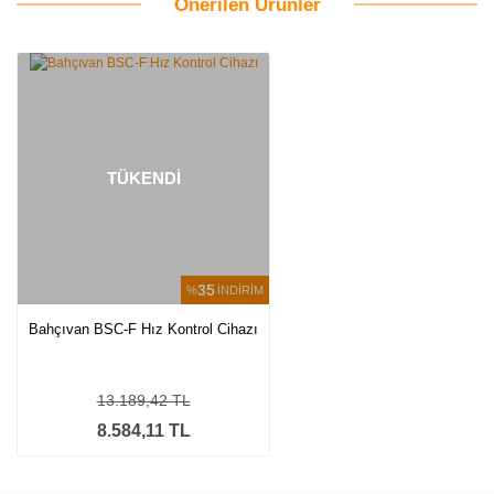
Önerilen Ürünler
Bu ürüne ilk yorumu siz yapın!
Yorum Yaz
TÜKENDİ
35
%
İNDİRİM
Bahçıvan BSC-F Hız Kontrol Cihazı
13.189,42 TL
8.584,11 TL