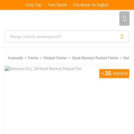
Giriş Yap
Yeni Üyelik
Facebook ile bağlan
Anasayfa
Fanlar
Radyal Fanlar
Alçak Basınçlı Radyal Fanlar
Bahçı
35
%
İNDİRİM