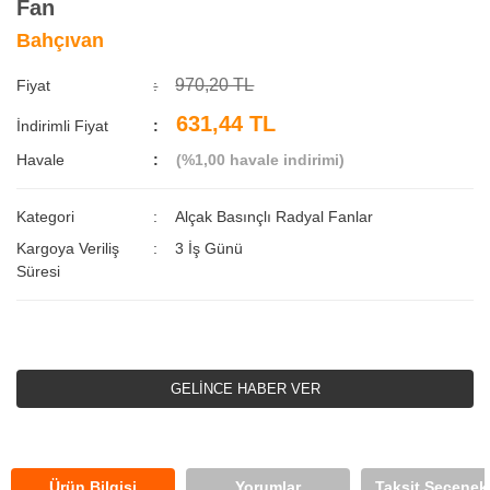
Fan
Bahçıvan
970,20 TL
Fiyat
631,44 TL
İndirimli Fiyat
Havale
(%1,00 havale indirimi)
Kategori
Alçak Basınçlı Radyal Fanlar
Kargoya Veriliş
3 İş Günü
Süresi
GELİNCE HABER VER
Ürün Bilgisi
Yorumlar
Taksit Seçenekl