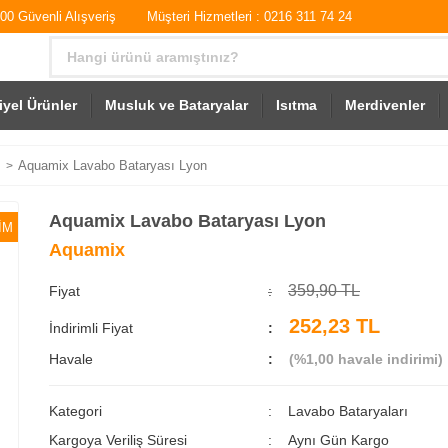
0 Güvenli Alışveriş
Müşteri Hizmetleri : 0216 311 74 24
iyel Ürünler
Musluk ve Bataryalar
Isıtma
Merdivenler
ı
Aquamix Lavabo Bataryası Lyon
Aquamix Lavabo Bataryası Lyon
İM
Aquamix
359,90 TL
Fiyat
252,23 TL
İndirimli Fiyat
Havale
(%1,00 havale indirimi)
Kategori
Lavabo Bataryaları
Kargoya Veriliş Süresi
Aynı Gün Kargo