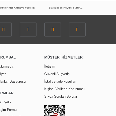
rünlerinizi Kargoya verelim
Siz sadece Keyfini sürün...
TÜKENDİ
M
20
%
İNDİRİM
URUMSAL
MÜŞTERİ HİZMETLERİ
GMS Filtreli Ara Musluk Kumlu MK104
kkımızda
İletişim
iyer
Güvenli Alışveriş
156,00 TL
arikçi Başvurusu
İptal ve iade koşulları
124,90 TL
Kişisel Verilerin Korunması
ORMLAR
Sıkça Sorulan Sorular
i üyelik
tişim Formu