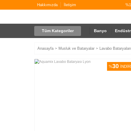
Hakkımızda
İletişim
%10
Tüm Kategoriler
Banyo
Endüstr
Anasayfa
Musluk ve Bataryalar
Lavabo Bataryalar
30
%
İNDİR