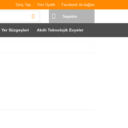
Giriş Yap
Yeni Üyelik
Facebook ile bağlan
Sepetim
Yer Süzgeçleri
Akıllı Teknolojik Evyeler