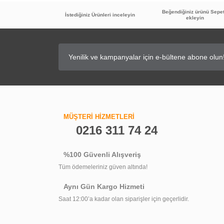
Beğendiğiniz ürünü Sepe
İstediğiniz Ürünleri inceleyin
ekleyin
45
%
İNDİRİM
GPD Filtreli Ara Musluk FKM01
GPD Batarya
MÜŞTERİ HİZMETLERİ
0216 311 74 24
516,00 TL
284,90 TL
%100 Güvenli Alışveriş
Tüm ödemeleriniz güven altında!
Aynı Gün Kargo Hizmeti
Saat 12:00’a kadar olan siparişler için geçerlidir.