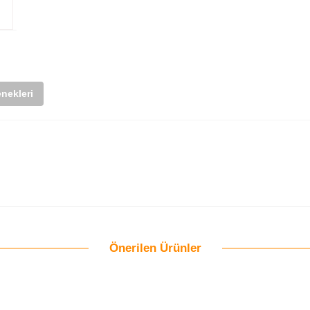
nekleri
Önerilen Ürünler
Bu ürüne ilk yorumu siz yapın!
Yorum Yaz