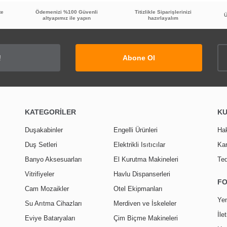
te
Ödemenizi %100 Güvenli
Titizlikle Siparişlerinizi
Ü
altyapımız ile yapın
hazırlayalım
TÜKENDİ
Abone Ol
20
%
İNDİRİ
KATEGORİLER
K
 Temizleyici ve Parlatıcı
GMS Filtreli Ara Musluk Krom MK132
Duşakabinler
Engelli Ürünleri
Ha
Duş Setleri
Elektrikli Isıtıcılar
Kar
171,60 TL
409,90 TL
Banyo Aksesuarları
El Kurutma Makineleri
Ted
136,90 TL
Vitrifiyeler
Havlu Dispanserleri
F
Cam Mozaikler
Otel Ekipmanları
Yen
Su Arıtma Cihazları
Merdiven ve İskeleler
İle
Eviye Bataryaları
Çim Biçme Makineleri