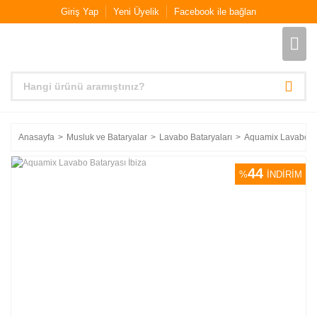
Giriş Yap
Yeni Üyelik
Facebook ile bağlan
Anasayfa
Musluk ve Bataryalar
Lavabo Bataryaları
Aquamix Lavabo Ba
44
%
İNDİRİM