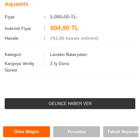
Aquamix
1.080,00 TL
Fiyat
604,90 TL
İndirimli Fiyat
Havale
(%1,00 havale indirimi)
Kategori
Lavabo Bataryaları
Kargoya Veriliş
3 İş Günü
Süresi
GELİNCE HABER VER
Ürün Bilgisi
Yorumlar
Taksit Seçenekl