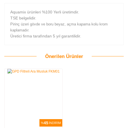
Aquamix ürünleri %100 Yerli üretimdir.
TSE belgelidir.
Pirinç üzeri gövde ve boru beyaz, açma kapama kolu krom
kaplamadır.
Üretici firma tarafından 5 yıl garantilidir.
Önerilen Ürünler
Bu ürüne ilk yorumu siz yapın!
Yorum Yaz
45
%
İNDİRİM