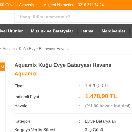
0 Güvenli Alışveriş
Müşteri Hizmetleri : 0216 311 74 24
iyel Ürünler
Musluk ve Bataryalar
Isıtma
Merdivenler
Aquamix Kuğu Evye Bataryası Havana
Aquamix Kuğu Evye Bataryası Havana
İM
Aquamix
1.920,00 TL
Fiyat
1.478,90 TL
İndirimli Fiyat
Havale
(%1,00 havale indirimi)
Kategori
Eviye Bataryaları
Kargoya Veriliş Süresi
3 İş Günü