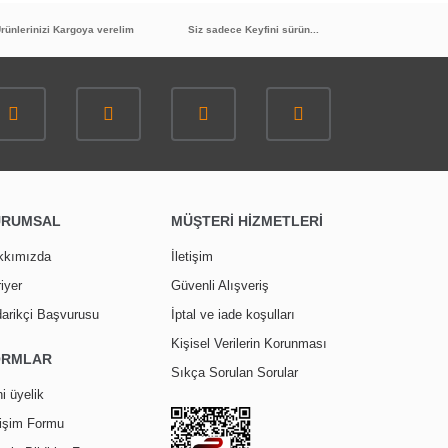
rünlerinizi Kargoya verelim
Siz sadece Keyfini sürün...
TÜKENDİ
M
20
%
İNDİRİM
URUMSAL
MÜŞTERİ HİZMETLERİ
GMS Filtreli Ara Musluk Kumlu MK104
kkımızda
İletişim
iyer
Güvenli Alışveriş
156,00 TL
arikçi Başvurusu
İptal ve iade koşulları
124,90 TL
Kişisel Verilerin Korunması
ORMLAR
Sıkça Sorulan Sorular
i üyelik
tişim Formu