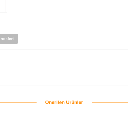
nekleri
Önerilen Ürünler
Bu ürüne ilk yorumu siz yapın!
Yorum Yaz