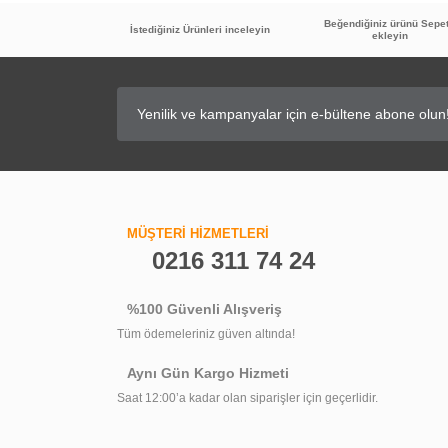
Beğendiğiniz ürünü Sepe
İstediğiniz Ürünleri inceleyin
ekleyin
45
%
İNDİRİM
GPD Filtreli Ara Musluk FKM01
GPD Batarya
MÜŞTERİ HİZMETLERİ
0216 311 74 24
516,00 TL
284,90 TL
%100 Güvenli Alışveriş
Tüm ödemeleriniz güven altında!
Aynı Gün Kargo Hizmeti
Saat 12:00’a kadar olan siparişler için geçerlidir.