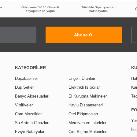
te
Ödemenizi %100 Güvenli
Titizlikle Siparişlerinizi
Ü
altyapımız ile yapın
hazırlayalım
TÜKENDİ
Abone Ol
20
%
İNDİRİ
KATEGORİLER
K
 Temizleyici ve Parlatıcı
GMS Filtreli Ara Musluk Krom MK132
Duşakabinler
Engelli Ürünleri
Ha
Duş Setleri
Elektrikli Isıtıcılar
Kar
171,60 TL
409,90 TL
Banyo Aksesuarları
El Kurutma Makineleri
Ted
136,90 TL
Vitrifiyeler
Havlu Dispanserleri
F
Cam Mozaikler
Otel Ekipmanları
Yen
Su Arıtma Cihazları
Merdiven ve İskeleler
İle
Eviye Bataryaları
Çim Biçme Makineleri