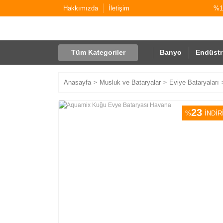
Hakkımızda
İletişim
%10
Tüm Kategoriler
Banyo
Endüstr
Anasayfa
Musluk ve Bataryalar
Eviye Bataryaları
23
%
İNDİR