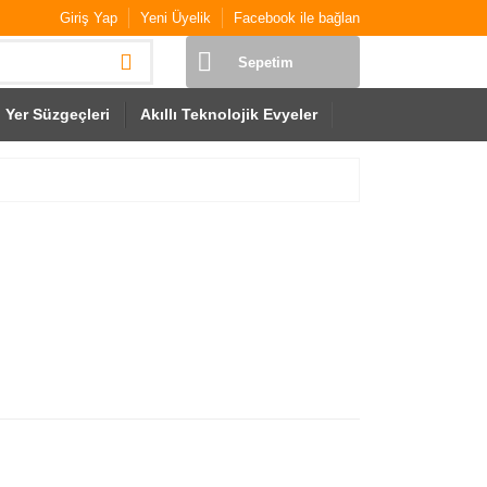
Giriş Yap
Yeni Üyelik
Facebook ile bağlan
Sepetim
Yer Süzgeçleri
Akıllı Teknolojik Evyeler