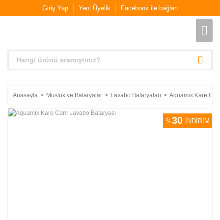
Giriş Yap
Yeni Üyelik
Facebook ile bağlan
Anasayfa
Musluk ve Bataryalar
Lavabo Bataryaları
Aquamix Kare Cam
30
%
İNDİRİM