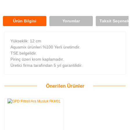
Ürün Bilgisi
Yorumlar
Taksit Seçenekl
Yükseklik: 12 cm
Aquamix ürünleri %100 Yerli üretimdir.
TSE belgelidir.
Pirinç üzeri krom kaplamadır.
Üretici firma tarafından 5 yıl garantilidir.
Önerilen Ürünler
Bu ürüne ilk yorumu siz yapın!
Yorum Yaz