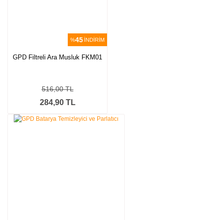
45
%
İNDİRİM
GPD Filtreli Ara Musluk FKM01
516,00 TL
284,90 TL