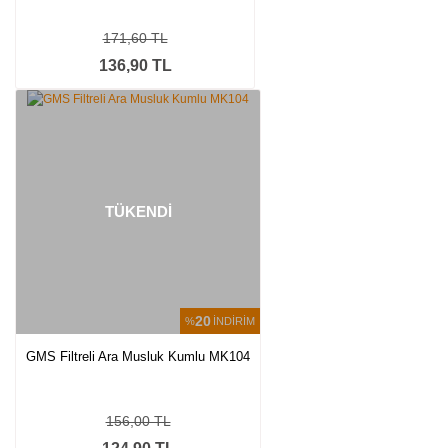
171,60 TL
136,90 TL
TÜKENDİ
20
%
İNDİRİM
GMS Filtreli Ara Musluk Kumlu MK104
156,00 TL