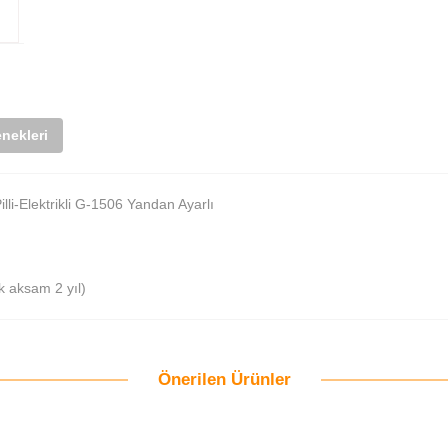
nekleri
illi-Elektrikli G-1506 Yandan Ayarlı
ik aksam 2 yıl)
Önerilen Ürünler
Bu ürüne ilk yorumu siz yapın!
Yorum Yaz