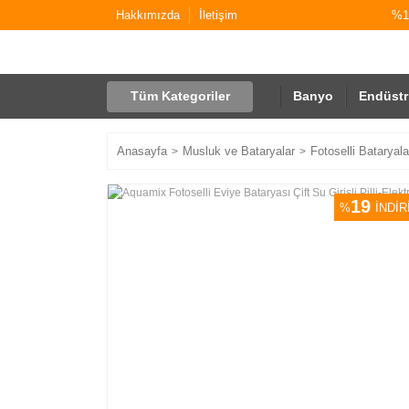
Hakkımızda
İletişim
%10
Tüm Kategoriler
Banyo
Endüstr
Anasayfa
Musluk ve Bataryalar
Fotoselli Bataryala
19
%
İNDİR