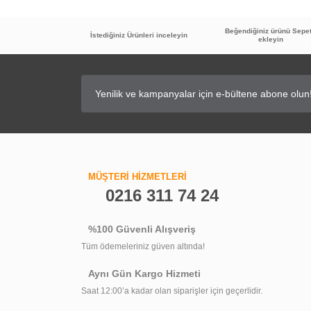
Beğendiğiniz ürünü Sepe
İstediğiniz Ürünleri inceleyin
ekleyin
45
%
İNDİRİM
GPD Filtreli Ara Musluk FKM01
GPD Batarya
MÜŞTERİ HİZMETLERİ
0216 311 74 24
516,00 TL
284,90 TL
%100 Güvenli Alışveriş
Tüm ödemeleriniz güven altında!
Aynı Gün Kargo Hizmeti
Saat 12:00’a kadar olan siparişler için geçerlidir.