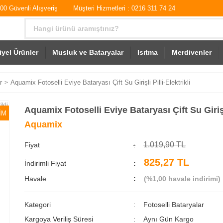
0 Güvenli Alışveriş
Müşteri Hizmetleri : 0216 311 74 24
iyel Ürünler
Musluk ve Bataryalar
Isıtma
Merdivenler
r
Aquamix Fotoselli Eviye Bataryası Çift Su Girişli Pilli-Elektrikli
Aquamix Fotoselli Eviye Bataryası Çift Su Girişli
İM
Aquamix
1.019,90 TL
Fiyat
825,27 TL
İndirimli Fiyat
Havale
(%1,00 havale indirimi)
Kategori
Fotoselli Bataryalar
Kargoya Veriliş Süresi
Aynı Gün Kargo