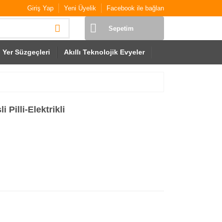
Giriş Yap
Yeni Üyelik
Facebook ile bağlan
Sepetim
Yer Süzgeçleri
Akıllı Teknolojik Evyeler
 Pilli-Elektrikli