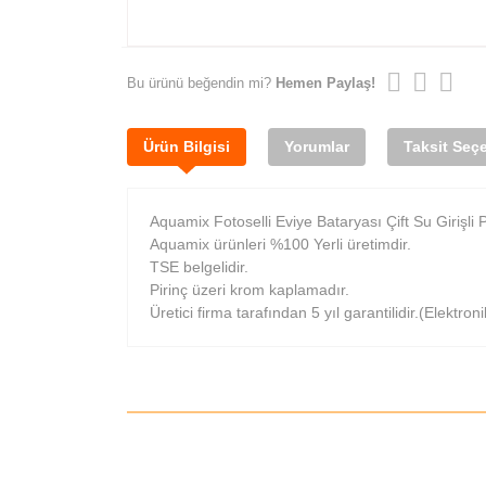
Bu ürünü beğendin mi?
Hemen Paylaş!
Ürün Bilgisi
Yorumlar
Taksit Seçe
Aquamix Fotoselli Eviye Bataryası Çift Su Girişli P
Aquamix ürünleri %100 Yerli üretimdir.
TSE belgelidir.
Pirinç üzeri krom kaplamadır.
Üretici firma tarafından 5 yıl garantilidir.(Elektron