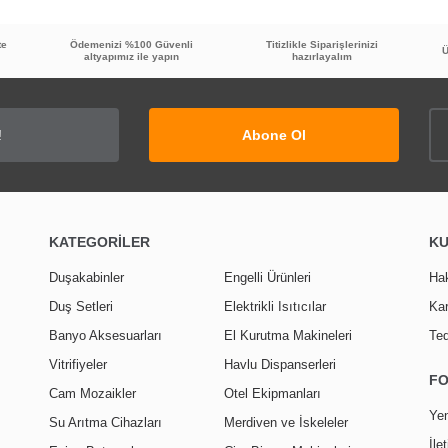
te
Ödemenizi %100 Güvenli
Titizlikle Siparişlerinizi
Ü
altyapımız ile yapın
hazırlayalım
TÜKENDİ
Abone Ol
20
%
İNDİRİ
KATEGORİLER
K
 Temizleyici ve Parlatıcı
GMS Filtreli Ara Musluk Krom MK132
Duşakabinler
Engelli Ürünleri
Ha
Duş Setleri
Elektrikli Isıtıcılar
Kar
171,60 TL
409,90 TL
Banyo Aksesuarları
El Kurutma Makineleri
Ted
136,90 TL
Vitrifiyeler
Havlu Dispanserleri
F
Cam Mozaikler
Otel Ekipmanları
Yen
Su Arıtma Cihazları
Merdiven ve İskeleler
İle