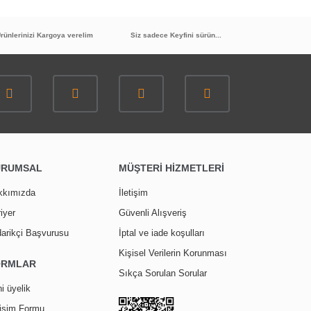
rünlerinizi Kargoya verelim
Siz sadece Keyfini sürün...
TÜKENDİ
M
20
%
İNDİRİM
URUMSAL
MÜŞTERİ HİZMETLERİ
GMS Filtreli Ara Musluk Kumlu MK104
kkımızda
İletişim
iyer
Güvenli Alışveriş
156,00 TL
arikçi Başvurusu
İptal ve iade koşulları
124,90 TL
Kişisel Verilerin Korunması
ORMLAR
Sıkça Sorulan Sorular
i üyelik
tişim Formu