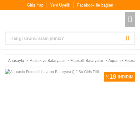
Giriş Yap
Yeni Üyelik
Facebook ile bağlan
Anasayfa
Musluk ve Bataryalar
Fotoselli Bataryalar
Aquamix Fotoselli L
19
%
İNDİRİM