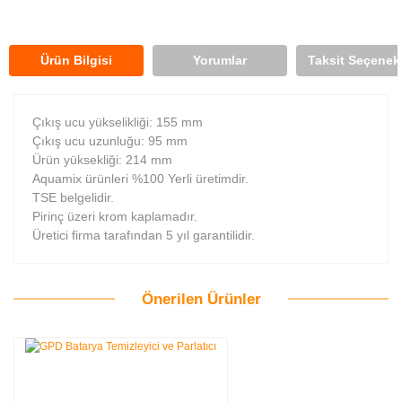
Ürün Bilgisi
Yorumlar
Taksit Seçenekl
Çıkış ucu yükselikliği: 155 mm
Çıkış ucu uzunluğu: 95 mm
Ürün yüksekliği: 214 mm
Aquamix ürünleri %100 Yerli üretimdir.
TSE belgelidir.
Pirinç üzeri krom kaplamadır.
Üretici firma tarafından 5 yıl garantilidir.
Önerilen Ürünler
Bu ürüne ilk yorumu siz yapın!
Yorum Yaz