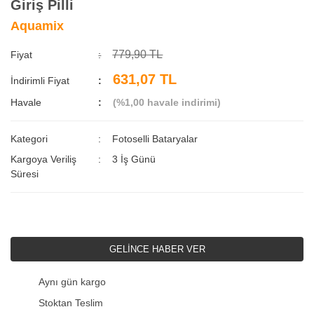
Giriş Pilli
Aquamix
779,90 TL
Fiyat
631,07 TL
İndirimli Fiyat
Havale
(%1,00 havale indirimi)
Kategori
Fotoselli Bataryalar
Kargoya Veriliş
3 İş Günü
Süresi
GELİNCE HABER VER
Aynı gün kargo
Stoktan Teslim