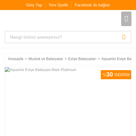
Giriş Yap
Yeni Üyelik
Facebook ile bağlan
Anasayfa
Musluk ve Bataryalar
Eviye Bataryaları
Aquamix Eviye Batar
30
%
İNDİRİM