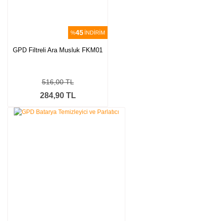
45
%
İNDİRİM
GPD Filtreli Ara Musluk FKM01
516,00 TL
284,90 TL