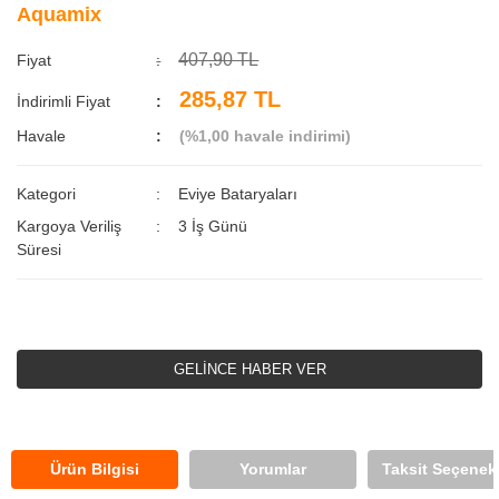
Aquamix
407,90 TL
Fiyat
285,87 TL
İndirimli Fiyat
Havale
(%1,00 havale indirimi)
Kategori
Eviye Bataryaları
Kargoya Veriliş
3 İş Günü
Süresi
GELİNCE HABER VER
Ürün Bilgisi
Yorumlar
Taksit Seçenekl