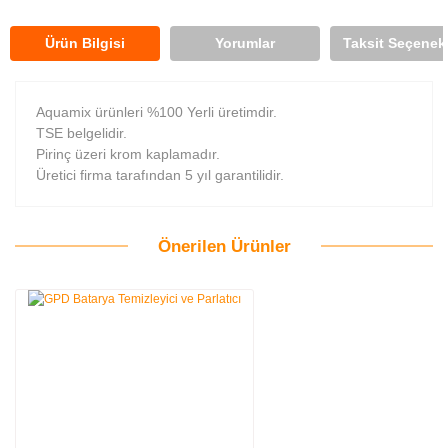
Ürün Bilgisi
Yorumlar
Taksit Seçenekl
Aquamix ürünleri %100 Yerli üretimdir.
TSE belgelidir.
Pirinç üzeri krom kaplamadır.
Üretici firma tarafından 5 yıl garantilidir.
Önerilen Ürünler
Bu ürüne ilk yorumu siz yapın!
Yorum Yaz