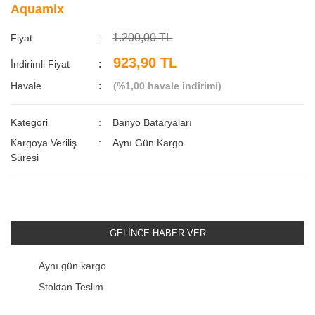
Aquamix
1.200,00 TL
Fiyat
923,90 TL
İndirimli Fiyat
Havale
(%1,00 havale indirimi)
Kategori
Banyo Bataryaları
Kargoya Veriliş
Aynı Gün Kargo
Süresi
GELİNCE HABER VER
Aynı gün kargo
Stoktan Teslim