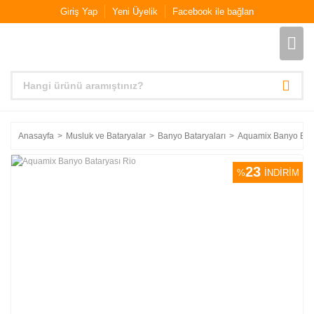
Giriş Yap
Yeni Üyelik
Facebook ile bağlan
Anasayfa
Musluk ve Bataryalar
Banyo Bataryaları
Aquamix Banyo Bata
23
%
İNDİRİM