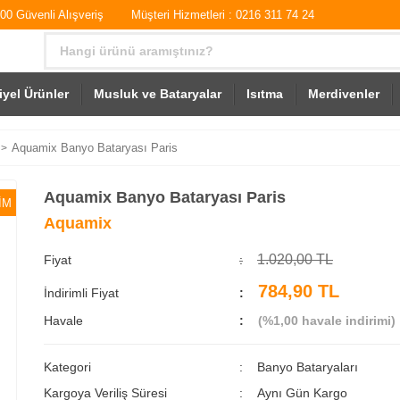
0 Güvenli Alışveriş
Müşteri Hizmetleri : 0216 311 74 24
iyel Ürünler
Musluk ve Bataryalar
Isıtma
Merdivenler
Aquamix Banyo Bataryası Paris
Aquamix Banyo Bataryası Paris
İM
Aquamix
1.020,00 TL
Fiyat
784,90 TL
İndirimli Fiyat
Havale
(%1,00 havale indirimi)
Kategori
Banyo Bataryaları
Kargoya Veriliş Süresi
Aynı Gün Kargo