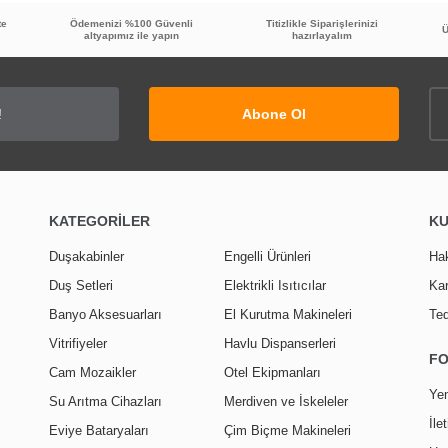
te
Ödemenizi %100 Güvenli
Titizlikle Siparişlerinizi
Ü
altyapımız ile yapın
hazırlayalım
Abone Ol
KATEGORİLER
K
Duşakabinler
Engelli Ürünleri
Ha
Duş Setleri
Elektrikli Isıtıcılar
Kar
Banyo Aksesuarları
El Kurutma Makineleri
Ted
Vitrifiyeler
Havlu Dispanserleri
F
Cam Mozaikler
Otel Ekipmanları
Yen
Su Arıtma Cihazları
Merdiven ve İskeleler
İle
Eviye Bataryaları
Çim Biçme Makineleri