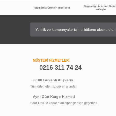
Beğendiğiniz ürünü Sepe
İstediğiniz Ürünleri inceleyin
ekleyin
GPD Batarya Temizleyici ve Parlatıcı
MÜŞTERİ HİZMETLERİ
0216 311 74 24
%100 Güvenli Alışveriş
409,90 TL
Tüm ödemeleriniz güven altında!
Aynı Gün Kargo Hizmeti
Saat 12:00’a kadar olan siparişler için geçerlidir.