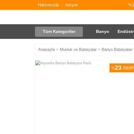
Hakkımızda
İletişim
%10
Tüm Kategoriler
Banyo
Endüstr
Anasayfa
Musluk ve Bataryalar
Banyo Bataryaları
23
%
İNDİR