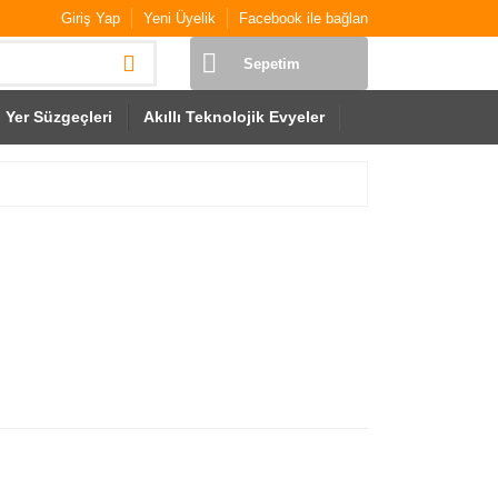
Giriş Yap
Yeni Üyelik
Facebook ile bağlan
Sepetim
Yer Süzgeçleri
Akıllı Teknolojik Evyeler