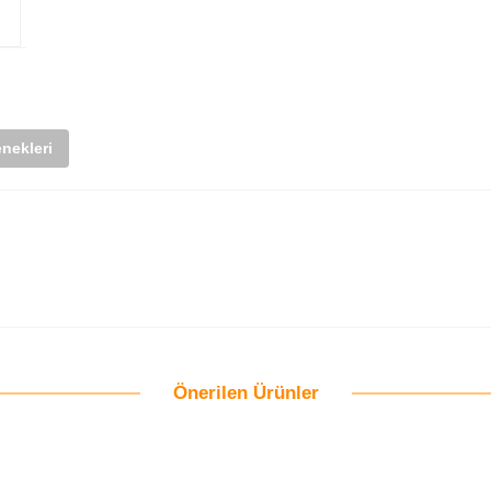
nekleri
Önerilen Ürünler
Bu ürüne ilk yorumu siz yapın!
Yorum Yaz