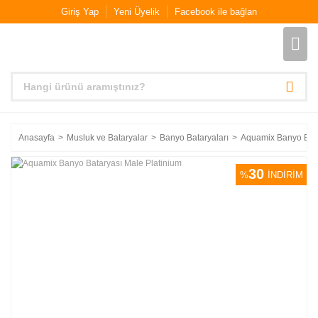
Giriş Yap
Yeni Üyelik
Facebook ile bağlan
Anasayfa
Musluk ve Bataryalar
Banyo Bataryaları
Aquamix Banyo Bata
30
%
İNDİRİM