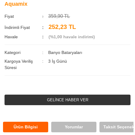
Aquamix
359,90 TL
Fiyat
252,23 TL
İndirimli Fiyat
Havale
(%1,00 havale indirimi)
Kategori
Banyo Bataryaları
Kargoya Veriliş
3 İş Günü
Süresi
GELİNCE HABER VER
Ürün Bilgisi
Yorumlar
Taksit Seçenekl