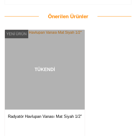
Önerilen Ürünler
Bu ürüne ilk yorumu siz yapın!
YENİ ÜRÜN
Yorum Yaz
TÜKENDİ
Radyatör Havlupan Vanası Mat Siyah 1/2''