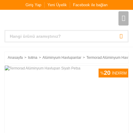
Giriş Yap
Yeni Üyelik
Facebook ile bağlan
Anasayfa
Isıtma
Alüminyum Havlupanlar
Termorad Alüminyum Havlup
20
%
İNDİRİM