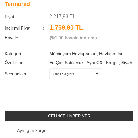
Termorad
2.217,93 TL
Fiyat
1.769,90 TL
İndirimli Fiyat
Havale
(%1,00 havale indirimi)
Kategori
Alüminyum Havlupanlar
,
Havlupanlar
Özellikler
En Çok Satılanlar
,
Aynı Gün Kargo
,
Siyah
Seçenekler
GELİNCE HABER VER
Aynı gün kargo