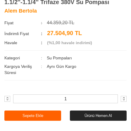
1.1/2''-1.1/4'' Trifaze 380V Su Pompası
Alem Bertola
44.359,20 TL
Fiyat
27.504,90 TL
İndirimli Fiyat
Havale
(%1,00 havale indirimi)
Kategori
Su Pompaları
Kargoya Veriliş
Aynı Gün Kargo
Süresi
Sepete Ekle
Ürünü Hemen Al