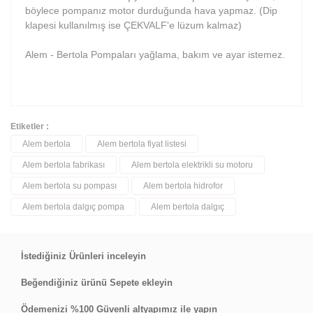
böylece pompanız motor durduğunda hava yapmaz. (Dip
klapesi kullanılmış ise ÇEKVALF'e lüzum kalmaz)
Alem - Bertola Pompaları yağlama, bakım ve ayar istemez.
Etiketler :
Alem bertola
Alem bertola fiyat listesi
Bu ürüne ilk yorumu siz yapın!
Alem bertola fabrikası
Alem bertola elektrikli su motoru
Alem bertola su pompası
Alem bertola hidrofor
Yorum Yaz
Alem bertola dalgıç pompa
Alem bertola dalgıç
İstediğiniz Ürünleri inceleyin
Beğendiğiniz ürünü Sepete ekleyin
Ödemenizi %100 Güvenli altyapımız ile yapın