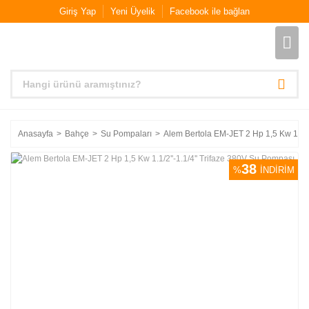
Giriş Yap
Yeni Üyelik
Facebook ile bağlan
Anasayfa
Bahçe
Su Pompaları
Alem Bertola EM-JET 2 Hp 1,5 Kw 1.1/2
38
%
İNDİRİM