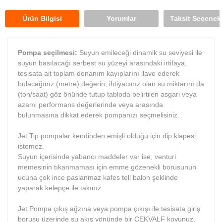
Ürün Bilgisi
Yorumlar
Taksit Seçenekl
Pompa seçilmesi:
Suyun emileceği dinamik su seviyesi ile
suyun basılacağı serbest su yüzeyi arasındaki irtifaya,
tesisata ait toplam donanım kayıplarını ilave ederek
bulacağınız (metre) değerin, ihtiyacınız olan su miktarını da
(ton/saat) göz önünde tutup tabloda belirtilen asgari veya
azami performans değerlerinde veya arasında
bulunmasına dikkat ederek pompanızı seçmelisiniz.
Jet Tip pompalar kendinden emişli olduğu için dip klapesi
istemez.
Suyun içerisinde yabancı maddeler var ise, venturi
memesinin tıkanmaması için emme gözenekli borusunun
ucuna çok ince paslanmaz kafes teli balon şeklinde
yaparak kelepçe ile takınız.
Jet Pompa çıkış ağzına veya pompa çıkışı ile tesisata giriş
borusu üzerinde su akış yönünde bir ÇEKVALF koyunuz,