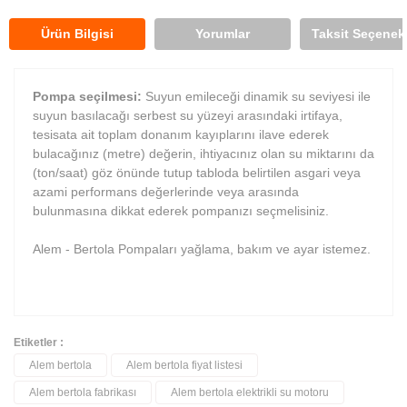
Ürün Bilgisi
Yorumlar
Taksit Seçenekl
Pompa seçilmesi:
Suyun emileceği dinamik su seviyesi ile
suyun basılacağı serbest su yüzeyi arasındaki irtifaya,
tesisata ait toplam donanım kayıplarını ilave ederek
bulacağınız (metre) değerin, ihtiyacınız olan su miktarını da
(ton/saat) göz önünde tutup tabloda belirtilen asgari veya
azami performans değerlerinde veya arasında
bulunmasına dikkat ederek pompanızı seçmelisiniz.
Alem - Bertola Pompaları yağlama, bakım ve ayar istemez.
Etiketler :
Alem bertola
Alem bertola fiyat listesi
Bu ürüne ilk yorumu siz yapın!
Alem bertola fabrikası
Alem bertola elektrikli su motoru