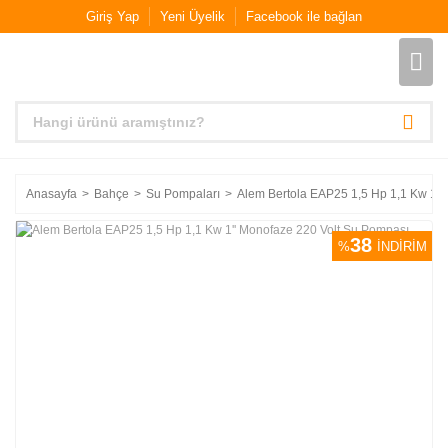
Giriş Yap
Yeni Üyelik
Facebook ile bağlan
Anasayfa
Bahçe
Su Pompaları
Alem Bertola EAP25 1,5 Hp 1,1 Kw 1''
38
%
İNDİRİM